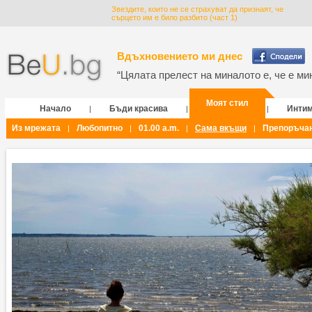
Звездите, които не се страхуват да признаят, че
сърцето им е било разбито (част 1)
Вдъхновението ми днес
“Цялата прелест на миналото е, че е мин
Моят стил
Начало
Бъди красива
Инти
|
|
|
Из мрежата
Любопитно
01.00 a.m.
Сама вкъщи
Препоръча
|
|
|
|