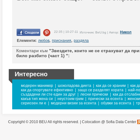
22:35 | 10-27-11
Никол
Източник: BeU.bg | Автор:
Елементи:
любов
,
приснания
,
раздяла
Коментари към
"Звездите, които не се страхуват да при
било разбито (част 1) ":
Интересно
модерен маникюр
|
шоколадова диета
|
как да се храним
|
как д
как да спортувате ефективно
|
защо се разделят хората
|
най-п
създадени ли сте един за друг
|
лесни прически
|
как да отслабн
какъв тип жена си
|
неустоим грим
|
прически за есента
|
женски
сериозен ли е
|
модерни визии за есента
|
обувки за есента
|
тр
Copyright © 2010 BEU All rights reserved. |
Colocation @ Sofia Data Center