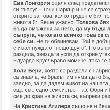
Ева Лонгория
оцеля след предателст
си съпруг – Тони Паркър и не се страх
открито за това, колко труден е бил т
живота й: „Беше ужасно!
Толкова бях
бъда омъжена за него, да му бъда
съпруга, че когато всичко това се с
себе си.
Не ги обвинявам. Той е добъ
е имал нужда от нещо друго”. Но въпр
раздяла, звездата успя да открие утех
Едуардо Крус! Браво момиче, така се 
Холи Бери
, която се раздели с Габри
са знаела, че бракът им няма да го бъ
заедно, за да дадем живот на нашата
още сме едно семейство – аз, Обри и
сме до края на живота си, въпреки раз
На
Кристина Агилера
също не и беше