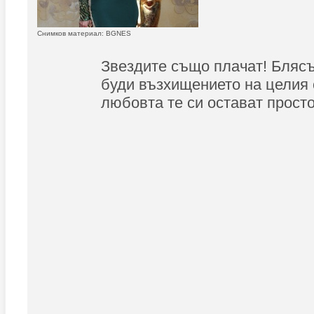
Снимков материал: BGNES
Звездите също плачат! Бляс
буди възхищението на целия 
любовта те си остават просто