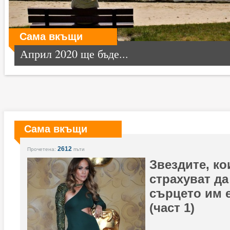
Сама вкъщи
Април 2020 ще бъде...
Сама вкъщи
2612
Прочетена:
пъти
Звездите, ко
страхуват да
сърцето им 
(част 1)