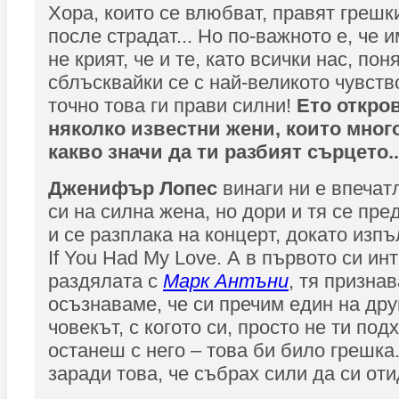
Хора, които се влюбват, правят грешки
после страдат... Но по-важното е, че 
не крият, че и те, като всички нас, пон
сблъсквайки се с най-великото чувств
точно това ги прави силни!
Ето откро
няколко известни жени, които мног
какво значи да ти разбият сърцето..
Дженифър Лопес
винаги ни е впечат
си на силна жена, но дори и тя се пре
и се разплака на концерт, докато изп
If You Had My Love. А в първото си и
раздялата с
Марк Антъни
, тя признав
осъзнаваме, че си пречим един на дру
човекът, с когото си, просто не ти под
останеш с него – това би било грешка
заради това, че събрах сили да си оти