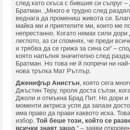
след като скъса с бившия си съпруг 
Братман. „Много е трудно след раздя
веднага да промениш живота си. Благ
майка ми и приятелите ми, които ме п
непрестанно. Когато нямах сили дори 
леглото, аз си спомнях, че преди всич
и трябва да се грижа за сина си” – сп
която напълня значително след раздя
Братман. Но това не й попречи ни на
нова тръпка Мат Рътлър.
Дженифър Анистън
, която сега мно
Джъстин Теру, проля доста сълзи, ко
Джоли и отмъкна Брад Пит. Но дори и 
моменти актриса успя да запази досто
има право да прави каквото иска. Това
избор.
Той беше този, който се разв
всички знаят защо
.” – заяви открове