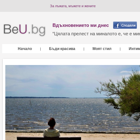
За лъжата, мъжете и жените
Вдъхновението ми днес
“Цялата прелест на миналото е, че е мин
Начало
Бъди красива
Моят стил
Инти
|
|
|