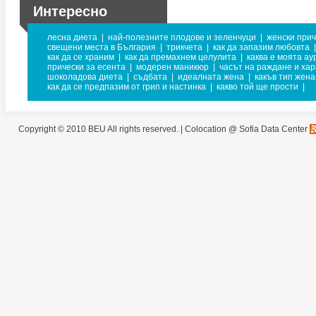
Интересно
лесна диета
|
най-полезните плодове и зеленчуци
|
женски прич
свещени места в България
|
трикчета
|
как да запазим любовта
|
как да се храним
|
как да премахнем целулита
|
каква е моята ау
прически за есента
|
модерен маникюр
|
часът на раждане и ха
шоколадова диета
|
съдбата
|
идеалната жена
|
какъв тип жена
как да се предпазим от грип и настинка
|
какво той ще прости
|
Copyright © 2010 BEU All rights reserved. |
Colocation @ Sofia Data Center