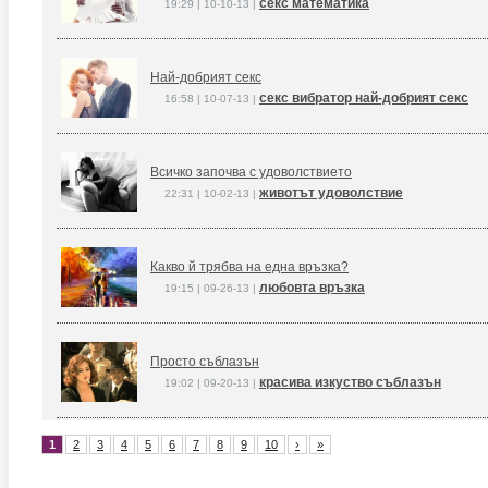
секс математика
19:29 | 10-10-13 |
Най-добрият секс
секс вибратор най-добрият секс
16:58 | 10-07-13 |
Всичко започва с удоволствието
животът удоволствие
22:31 | 10-02-13 |
Какво й трябва на една връзка?
любовта връзка
19:15 | 09-26-13 |
Просто съблазън
красива изкуство съблазън
19:02 | 09-20-13 |
1
2
3
4
5
6
7
8
9
10
›
»