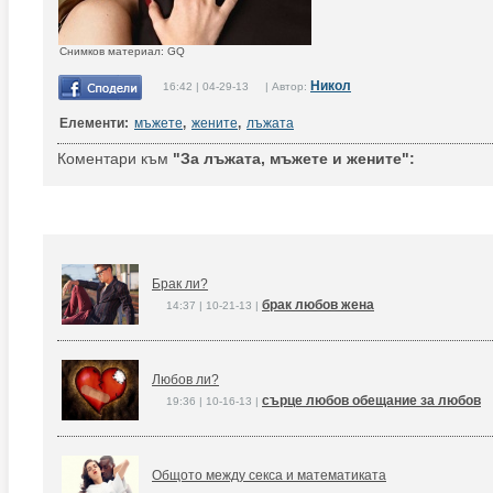
Снимков материал: GQ
Никол
16:42 | 04-29-13 | Автор:
Елементи:
мъжете
,
жените
,
лъжата
Коментари към
"За лъжата, мъжете и жените":
Брак ли?
брак любов жена
14:37 | 10-21-13 |
Любов ли?
сърце любов обещание за любов
19:36 | 10-16-13 |
Общото между секса и математиката