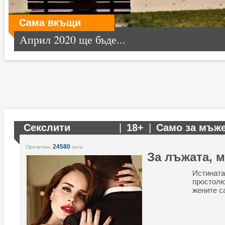
Сама вкъщи
Април 2020 ще бъде...
Секслити
|
18+
|
Само за мъж
24580
Прочетен:
пъти
За лъжата, 
Истина
просто
жените с