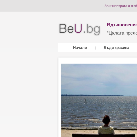
За изневярата с лю
Вдъхновение
“Цялата прелес
Начало
Бъди красива
|