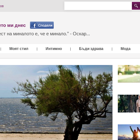
бов
то ми днес
т на миналото е, че е минало.” - Оскар...
Моят стил
Интимно
Бъди здрава
Мода
|
|
|
|