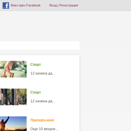
Влез през Facebook
Вход
|
Регистрация
Спорт
12 начина да...
Спорт
12 начина да...
Препоръчано
Още 10 мощни...