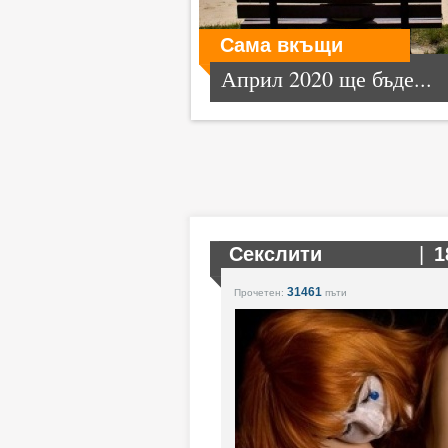
Сама вкъщи
Април 2020 ще бъде...
Секслити
|
1
31461
Прочетен:
пъти