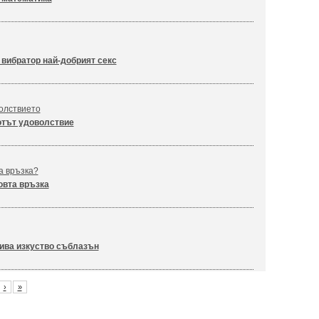
 вибратор най-добрият секс
волствието
тът удоволствие
а връзка?
вта връзка
ива изкуство съблазън
›
»