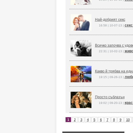
Най-добрият секс
секс
16:58 | 10-07-13 |
Всичко започва с удо
живо
22:31 | 10-02-13 |
Какво й трябва на едн
любо
19:15 | 09-26-13 |
Просто съблазън
крас
19:02 | 09-20-13 |
1
2
3
4
5
6
7
8
9
10