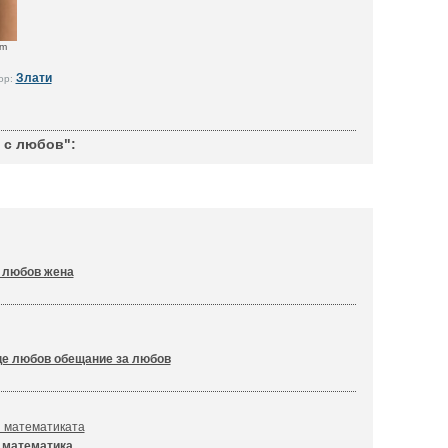
om
Злати
ор:
 с любов":
 любов жена
е любов обещание за любов
и математиката
 математика