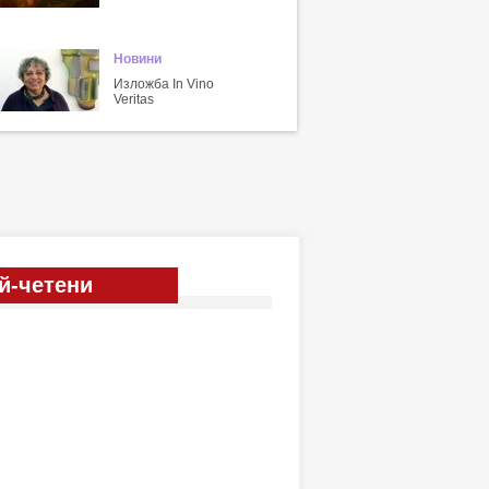
Новини
Изложба In Vino
Veritas
й-четени