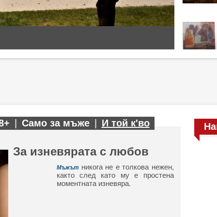
8+
|
Само за мъже
|
И той к'во
На
За изневярата с любов
никога не е толкова нежен,
Мъжът
както след като му е простена
моментната изневяра.