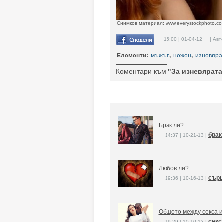
Снимков материал: www.everystockphoto.c
15:00 | 01-04-12 | Авт
Елементи:
мъжът
,
нежен
,
изневяра
Коментари към
"За изневярата
Брак ли?
брак
14:37 | 10-21-13 |
Любов ли?
сърц
19:36 | 10-16-13 |
Общото между секса 
секс
19:29 | 10-10-13 |