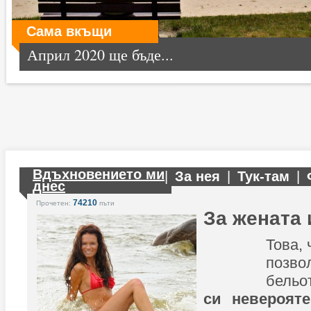
Сама вкъщи
Април 2020 ще бъде...
Вдъхновението ми
|
За нея
|
Тук-там
|
днес
74210
Прочетен:
пъти
За жената 
Това, 
позво
бельо
си невероят