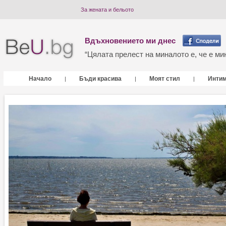
За жената и бельото
Вдъхновението ми днес
“Цялата прелест на миналото е, че е мин
Начало
Бъди красива
Моят стил
Инти
|
|
|