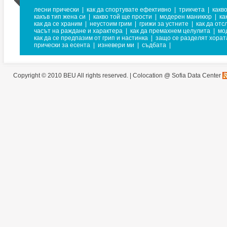
лесни прически
|
как да спортувате ефективно
|
трикчета
|
какв
какъв тип жена си
|
какво той ще прости
|
модерен маникюр
|
ка
как да се храним
|
неустоим грим
|
грижи за устните
|
как да от
часът на раждане и характера
|
как да премахнем целулита
|
мо
как да се предпазим от грип и настинка
|
защо се разделят хорат
прически за есента
|
изневери ми
|
съдбата
|
Copyright © 2010 BEU All rights reserved. |
Colocation @ Sofia Data Center