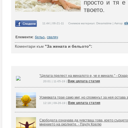
просто и тя е
твоето.
el
11:44 | 06-21-11 Снимков материал: Dreamstime | Автор:
Елементи:
бельо
,
сваляч
Коментари към
"За жената и бельото":
“Цялата прелест на миналото е, че е минало.” - Оска
Виж цялата статия
20:01 | 11-05-19 |
Усмивката трае само миг, но споменът за нея остава 
Виж цялата статия
12:18 | 09-26-19 |
Свободата означава да чувстваш това, което сърцето
мнението на околните. - Паулу Коелю