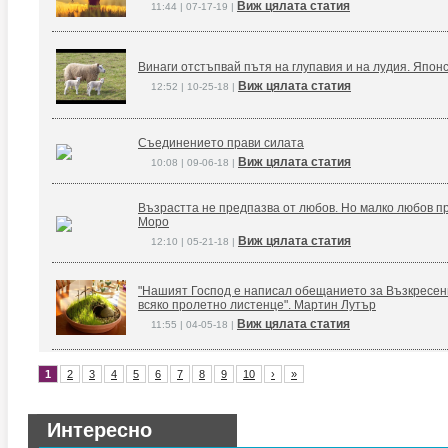
Виж цялата статия
11:44 | 07-17-19 |
Винаги отстъпвай пътя на глупавия и на лудия. Япон
Виж цялата статия
12:52 | 10-25-18 |
Съединението прави силата
Виж цялата статия
10:08 | 09-06-18 |
Възрастта не предпазва от любов. Но малко любов п
Моро
Виж цялата статия
12:10 | 05-21-18 |
"Нашият Господ е написал обещанието за Възкресение
всяко пролетно листенце". Мартин Лутър
Виж цялата статия
11:55 | 04-05-18 |
1
2
3
4
5
6
7
8
9
10
›
»
Интересно