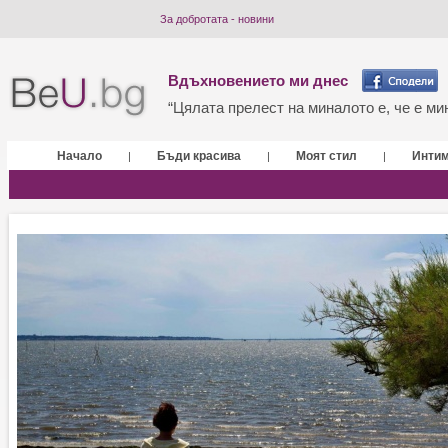
За добротата - новини
Вдъхновението ми днес
“Цялата прелест на миналото е, че е мин
Начало
Бъди красива
Моят стил
Инти
|
|
|