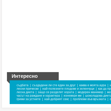
Интересно
съдбата
|
създадени ли сте един за друг
|
каква е моята аура
|
лесни прически
|
най-полезните плодове и зеленчуци
|
как да п
лесна диета
|
защо се разделят хората
|
модерен маникюр
|
же
часът на раждане и характера
|
изневери ми
|
шоколадова диет
грижи за устните
|
най-добрият секс
|
проблеми във връзката
|