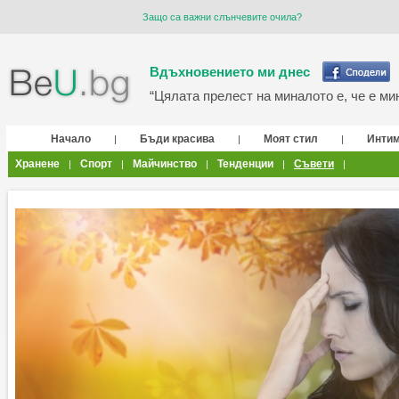
Защо са важни слънчевите очила?
Вдъхновението ми днес
“Цялата прелест на миналото е, че е мин
Начало
Бъди красива
Моят стил
Инти
|
|
|
Хранене
Спорт
Майчинство
Тенденции
Съвети
|
|
|
|
|