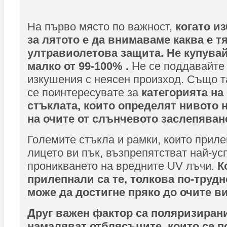
На първо място по важност,
когато и
за лятото е да внимаваме каква е т
ултравиолетова защита. Не купувай
малко от 99-100% .
Не се поддавайте 
изкушения с неясен произход. Също т
се поинтересувате за
категорията на
стъклата, които определят нивото 
на очите от слънчевото заслепяван
Големите стъкла и рамки, които приле
лицето ви пък, възпрепятстват най-у
проникването на вредните UV лъчи.
Ко
прилепнали са те, толкова по-труд
може да достигне пряко до очите ви
Друг важен фактор са поляризирани
намаляват отблясъците, които се по