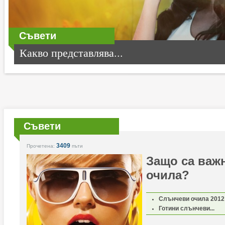
Съвети
Какво представлява...
Съвети
3409
Прочетена:
пъти
Защо са важ
очила?
Слънчеви очила 2012
Готини слънчеви...