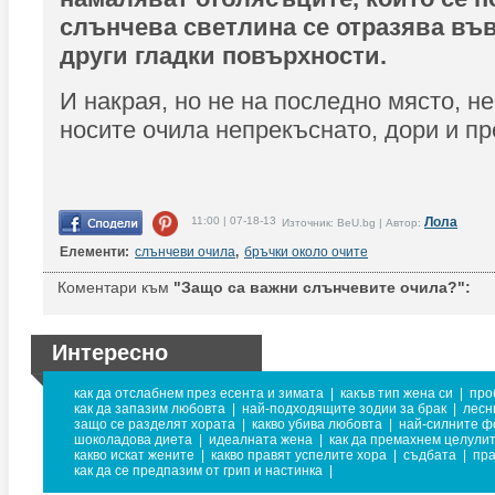
слънчева светлина се отразява въ
други гладки повърхности.
И накрая, но не на последно място, н
носите очила непрекъснато, дори и пр
11:00 | 07-18-13
Лола
Източник: BeU.bg | Автор:
Елементи:
слънчеви очила
,
бръчки около очите
Коментари към
"Защо са важни слънчевите очила?":
Интересно
как да отслабнем през есента и зимата
|
какъв тип жена си
|
про
как да запазим любовта
|
най-подходящите зодии за брак
|
лесн
защо се разделят хората
|
какво убива любовта
|
най-силните ф
шоколадова диета
|
идеалната жена
|
как да премахнем целули
какво искат жените
|
какво правят успелите хора
|
съдбата
|
пра
как да се предпазим от грип и настинка
|