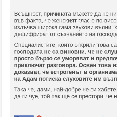
Всъщност, причината мъжете да не ни
във факта, че женският глас е по-висо
излъчва широка гама звукови вълни, к
дешифрират от съзнанието на господа
Специалистите, които открили това са
господата не са виновни, че не слу
просто бързо се уморяват и предпо
приключат разговора. Освен това 
доказват, че естрогенът в организм
на Адам потиска слуховите им въз
Така че, дами, най-добре не си хабете
да ги чуе, той пак ще се престори, че н