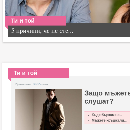
Ти и той
5 причини, че не сте...
Ти и той
3835
Прочетена:
пъти
Защо мъжете
слушат?
Къде бъркаме с...
Мъжете кръшкали...