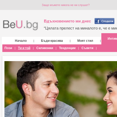
Защо мъжете никога не ни слушат?
Вдъхновението ми днес
“Цялата прелест на миналото е, че е мин
Инти
Начало
Бъди красива
Моят стил
|
|
|
Пози
Ти и той
Силиконки
Тенденции
Съвети
|
|
|
|
|