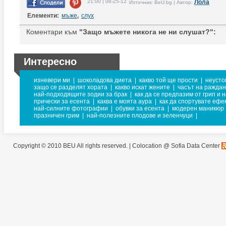
21:00 | 08-25-12
Лола
Източник: BeU.bg | Автор:
Елементи:
мъже
,
слух
Коментари към
"Защо мъжете никога не ни слушат?":
Интересно
изневери ми
|
шоколадова диета
|
какво той ще прости
|
неусто
защо се разделят хората
|
какво искат жените
|
часът на раждан
най-подходящите зодии за брак
|
как да се предпазим от грип и 
прически за есента
|
каква е моята аура
|
как да спортувате ефе
най-силните фотографии
|
обувки за есента
|
модерен маникюр
празничен грим
|
най-полезните плодове и зеленчуци
|
Copyright © 2010 BEU All rights reserved. |
Colocation @ Sofia Data Center