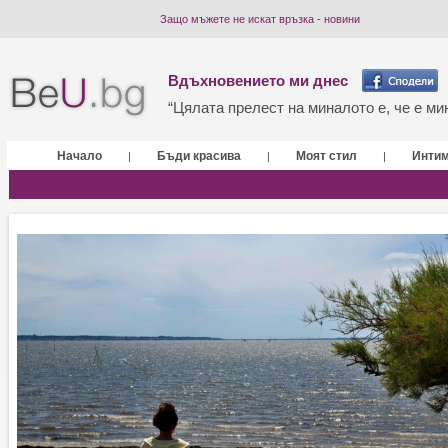
Защо мъжете не искат връзка - новини
Вдъхновението ми днес
“Цялата прелест на миналото е, че е мин
Начало
Бъди красива
Моят стил
Инти
|
|
|