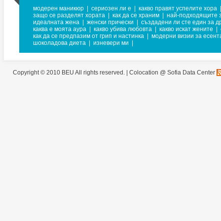
модерен маникюр
|
сериозен ли е
|
какво правят успелите хора
защо се разделят хората
|
как да се храним
|
най-подходящите з
идеалната жена
|
женски прически
|
създадени ли сте един за д
каква е моята аура
|
какво убива любовта
|
какво искат жените
|
как да се предпазим от грип и настинка
|
модерни визии за есент
шоколадова диета
|
изневери ми
|
Copyright © 2010 BEU All rights reserved. |
Colocation @ Sofia Data Center