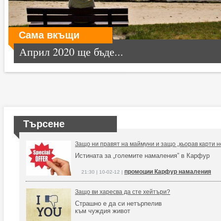
Сама вкъщи
Април 2020 ще бъде...
Търсене
Защо ни правят на маймуни и защо „кьорав карти н
Истината за „големите намаления” в Карфур
промоции Карфур намаления
21:30 | 10-02-12 |
Защо ви харесва да сте хейтъри?
Страшно е да си нетърпелив
към чуждия живот