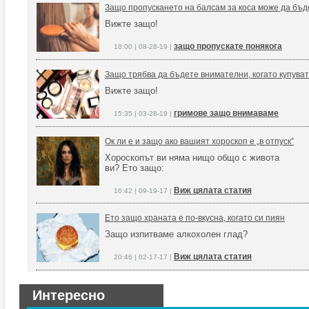
Защо пропускането на балсам за коса може да бъд
Вижте защо!
защо пропускате понякога
18:00 | 08-28-19 |
Защо трябва да бъдете внимателни, когато купуват
Вижте защо!
гримове защо внимаваме
15:35 | 03-28-19 |
Ок ли е и защо ако вашият хороскоп е „в отпуск”
Хороскопът ви няма нищо общо с живота
ви? Ето защо:
Виж цялата статия
16:42 | 09-19-17 |
Ето защо храната е по-вкусна, когато си пиян
Защо изпитваме алкохолен глад?
Виж цялата статия
20:46 | 02-17-17 |
Интересно