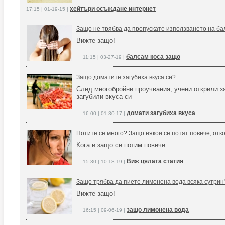
хейтъри осъждане интернет
17:15 | 01-19-15 |
Защо не трябва да пропускате използването на ба
Вижте защо!
балсам коса защо
11:15 | 03-27-19 |
Защо доматите загубиха вкуса си?
След многобройни проучвания, учени открили з
загубили вкуса си
домати загубиха вкуса
16:00 | 01-30-17 |
Потите се много? Защо някои се потят повече, отк
Кога и защо се потим повече:
Виж цялата статия
15:30 | 10-18-19 |
Защо трябва да пиете лимонена вода всяка сутрин
Вижте защо!
защо лимонена вода
16:15 | 09-06-19 |