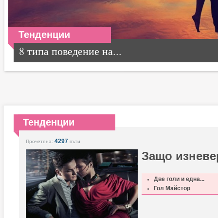
Тенденции
8 типа поведение на...
Тенденции
4297
Прочетена:
пъти
Защо изневе
Две голи и една...
Гол Майстор