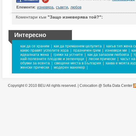
Елементи:
изневяра
,
съвети
,
любов
Коментари към
"Защо изневерява той?":
Интересно
как да се храним
|
как да премахнем целулита
|
какъв тип жена с
какво правят успелите хора
|
празничен грим
|
изневери ми
|
ка
идеалната жена
|
грижи за устните
|
как да запазим любовта
|
т
най-полезните плодове и зеленчуци
|
лесни прически
|
часът на
обувки за есента
|
свещени места в България
|
каква е моята ау
женски прически
|
модерен маникюр
|
Copyright © 2010 BEU All rights reserved. |
Colocation @ Sofia Data Center