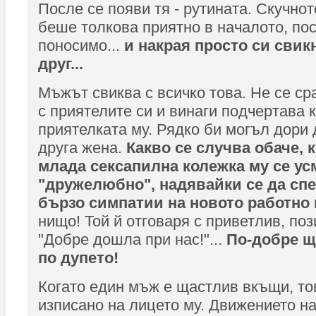
После се появи тя - рутината. Скучно
беше толкова приятно в началото, по
поносимо...
и накрая просто си свик
друг...
Мъжът свиква с всичко това. Не се с
с приятелите си и винаги подчертава к
приятелката му. Рядко би могъл дори 
друга жена.
Какво се случва обаче, 
млада сексапилна колежка му се ус
"дружелюбно", надявайки се да сп
бързо симпатии на новото работно
нищо! Той й отговаря с приветлив, поз
"Добре дошла при нас!"...
По-добре щ
по дупето!
Когато един мъж е щастлив вкъщи, то
изписано на лицето му. Движението на