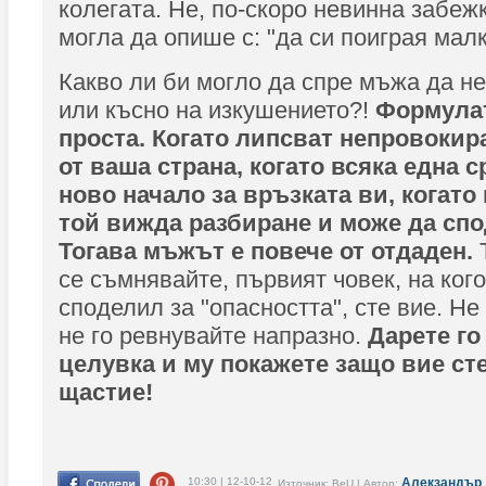
колегата. Не, по-скоро невинна забежк
могла да опише с: "да си поиграя малк
Какво ли би могло да спре мъжа да н
или късно на изкушението?!
Формулат
проста. Когато липсват непровокир
от ваша страна, когато всяка една 
ново начало за връзката ви, когато
той вижда разбиране и може да спо
Тогава мъжът е повече от отдаден.
Т
се съмнявайте, първият човек, на кого
споделил за "опасността", сте вие. Не
не го ревнувайте напразно.
Дарете го
целувка и му покажете защо вие ст
щастие!
10:30 | 12-10-12
Алекзандър
Източник: BeU | Автор: