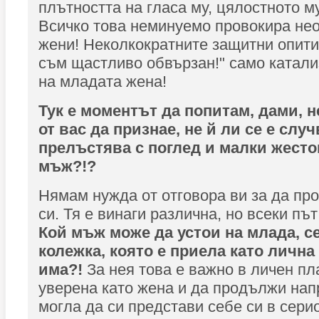
плътността на гласа му, цялостното му
Всичко това неминуемо провокира не
жени! Неколкократните защитни опити 
съм щастливо обвързан!" само катал
на младата жена!
Тук е моментът да попитам, дами, н
от вас да признае, не й ли се е слу
прелъстява с поглед и малки жест
мъж?!?
Нямам нужда от отговора ви за да пр
си. Тя е винаги различна, но всеки път
Кой мъж може да устои на млада, с
колежка, която е приела като лична
има?!
За нея това е важно в личен пла
уверена като жена и да продължи напр
могла да си представи себе си в сери