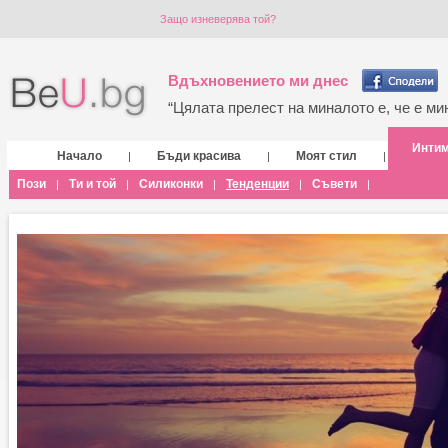
Защо изневерява той?
Вдъхновението ми днес
“Цялата прелест на миналото е, че е мин
Инти
Начало
Бъди красива
Моят стил
|
|
|
Пози
Ти и той
Силиконки
Тенденции
Съвети
|
|
|
|
|