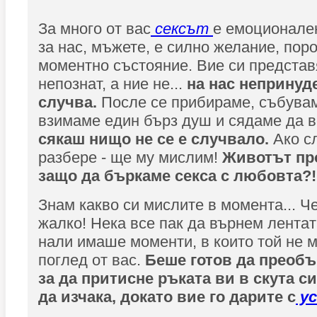
За много от вас
сексът
е емоционален
за нас, мъжете, е силно желание, пор
моментно състояние. Вие си представ
непознат, а ние не...
на нас непринуд
случва.
После се прибираме, събувам
взимаме един бърз душ и сядаме да в
сякаш нищо не се е случвало.
Ако с
разбере - ще му мислим!
Животът пр
защо да бъркаме секса с любовта?!
Знам какво си мислите в момента... Ч
жалко! Нека все пак да върнем лентат
нали имаше моменти, в които той не 
поглед от вас.
Беше готов да преобъ
за да притисне ръката ви в скута с
да изчака, докато вие го дарите с
ус