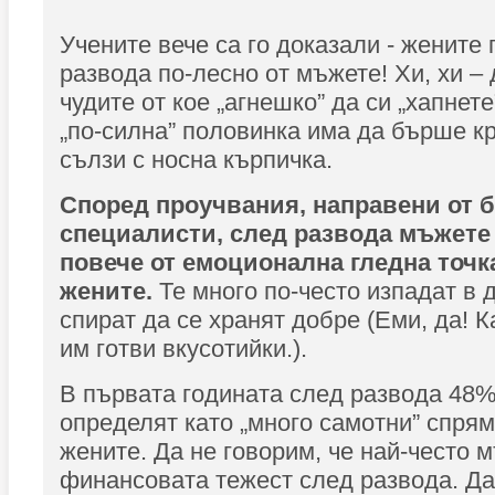
Учените вече са го доказали - жените
развода по-лесно от мъжете! Хи, хи – 
чудите от кое „агнешко” да си „хапнет
„по-силна” половинка има да бърше к
сълзи с носна кърпичка.
Според проучвания, направени от 
специалисти, след развода мъжете
повече от емоционална гледна точк
жените.
Те много по-често изпадат в 
спират да се хранят добре (Еми, да! К
им готви вкусотийки.).
В първата годината след развода 48%
определят като „много самотни” спря
жените. Да не говорим, че най-често 
финансовата тежест след развода. Д