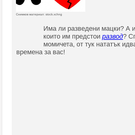
Снимков материал: stock.xchng
Има ли разведени мацки? А и
които им предстои
развод
? С
момичета, от тук нататък идв
времена за вас!