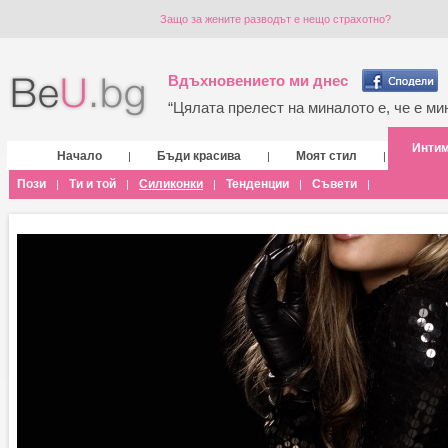
Защо за жените разводът е нещо страхотно?
Вдъхновението ми днес
“Цялата прелест на миналото е, че е мин
Инти
Начало
Бъди красива
Моят стил
|
|
|
Пози
Ти и той
Силиконки
Тенденции
Съвети
|
|
|
|
|