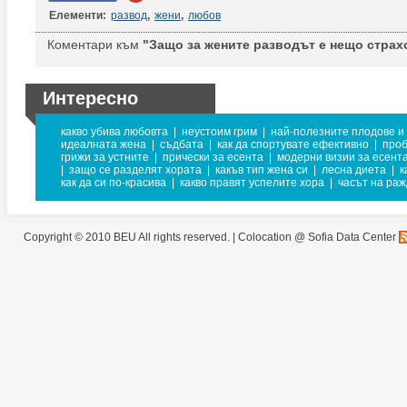
Елементи:
развод
,
жени
,
любов
Коментари към
"Защо за жените разводът е нещо страх
Интересно
какво убива любовта
|
неустоим грим
|
най-полезните плодове и
идеалната жена
|
съдбата
|
как да спортувате ефективно
|
проб
грижи за устните
|
прически за есента
|
модерни визии за есент
|
защо се разделят хората
|
какъв тип жена си
|
лесна диета
|
к
как да си по-красива
|
какво правят успелите хора
|
часът на раж
Copyright © 2010 BEU All rights reserved. |
Colocation @ Sofia Data Center