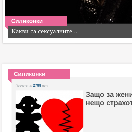
Силиконки
Какви са сексуалните...
Силиконки
2788
Прочетена:
пъти
Защо за жен
нещо страхо