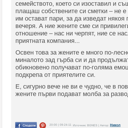
семейството, което си изоставил и с
плащаш собствените си сметки – не е
им остават пари, за да изведат някоя 
вечеря. А ние жените сме си привилег
отношение – нас ни черпят, ние се н
приятната компания...
Освен това за жените е много по-лесн
миналото зад гърба си и да продължа
обикновено получават по-голяма емо
подкрепа от приятелите си.
Е, сигурно вече не ви е чудно, че в по
жените първи подават молба за разво
20:00 | 09-24-11
Никол
Източник: BGNES | Автор: