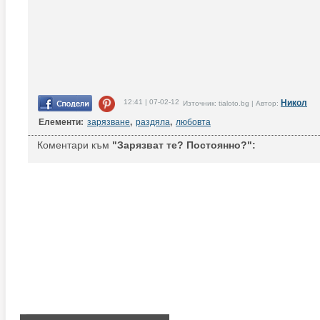
12:41 | 07-02-12
Никол
Източник: tialoto.bg | Автор:
Елементи:
зарязване
,
раздяла
,
любовта
Коментари към
"Зарязват те? Постоянно?":