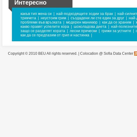
Интересно
какъв тип жена си
|
най-подходящите зодии за брак
|
най-силни
трикчета
|
неустоим грим
|
създадени ли сте един за друг
|
най-
проблеми във връзката
|
модерен маникюр
|
как да се храним
|
какво правят успелите хора
|
шоколадова диета
|
най-полезните
защо се разделят хората
|
лесни прически
|
грижи за устните
|
как да се предпазим от грип и настинка
|
Copyright © 2010 BEU All rights reserved. |
Colocation @ Sofia Data Center