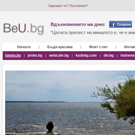
Зарязват те? Постоянно?
Вдъхновението ми днес
“Цялата прелест на миналото е, че е мин
Начало
Бъди красива
Моят стил
Инти
|
|
|
tialoto.bg
jenite.bg
webcafe.bg
kadebg.com
div.bg
hotnews
|
|
|
|
|
bg-damma.com
dama.bg
|
|