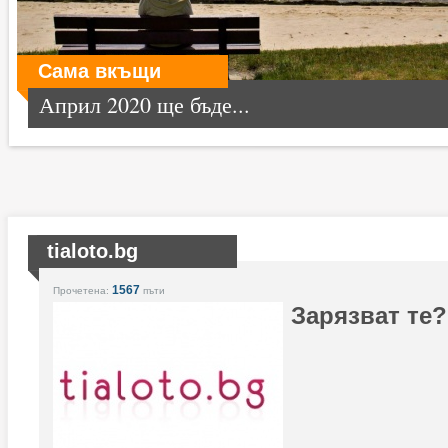
Сама вкъщи
Април 2020 ще бъде...
tialoto.bg
1567
Прочетена:
пъти
Зарязват те