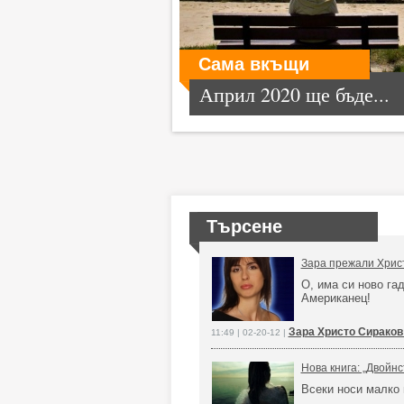
Сама вкъщи
Април 2020 ще бъде...
Търсене
Зара прежали Хрис
О, има си ново га
Американец!
Зара Христо Сираков
11:49 | 02-20-12 |
Нова книга: „Двойн
Всеки носи малко 