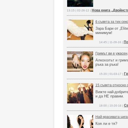
Нова книга „Двойнст
13:15 | 02-26-12 |
6 съвета за тих сек
Зара Бари от „Elit
минимум!
По
14:45 | 11-28-16 |
Гримът ви е ужасен
Алкохолът и гримъ
ръка за ръка!
Гр
15:20 | 01-03-17 |
15 съвета относно 
Вижте най-добрите
и да НЕ правим.
Св
18:00 | 10-20-16 |
Най-красивата цига
Коя ли е тя?