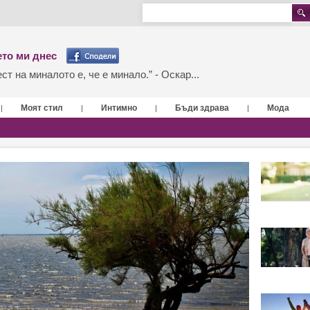
то ми днес
т на миналото е, че е минало.” - Оскар...
Моят стил
Интимно
Бъди здрава
Мода
|
|
|
|