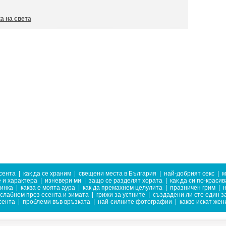
а на света
есента
|
как да се храним
|
свещени места в България
|
най-добрият секс
|
м
 и характера
|
изневери ми
|
защо се разделят хората
|
как да си по-красив
тинка
|
каква е моята аура
|
как да премахнем целулита
|
празничен грим
|
н
тслабнем през есента и зимата
|
грижи за устните
|
създадени ли сте един за
сента
|
проблеми във връзката
|
най-силните фотографии
|
какво искат жен