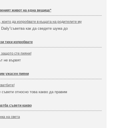
веният живот на една вещица“
с, които да изпробвате в къщата на родителите му
e Daily”съветва как да сведете шума до
зи тихи изпробвате
, защото сте пияни!
т не вървят
им ужасен пияни
сватбите!
 съвети относно това какво да правим
атба съвети какво
нка на света