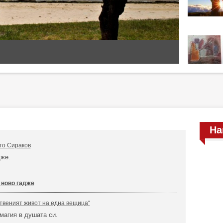
На
то Сираков
дже.
 ново гадже
ственият живот на една вещица“
магия в душата си.