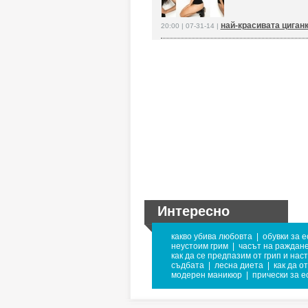
най-красивата циганк
20:00 | 07-31-14 |
Интересно
какво убива любовта
|
обувки за 
неустоим грим
|
часът на раждане
как да се предпазим от грип и нас
съдбата
|
лесна диета
|
как да о
модерен маникюр
|
прически за е