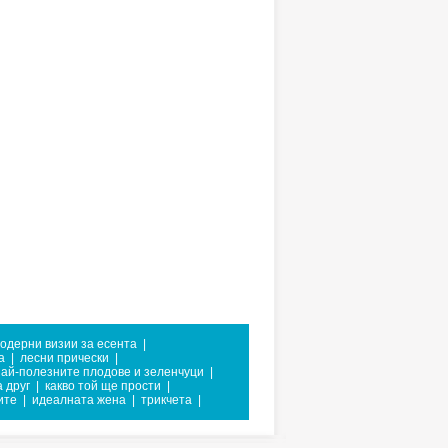
одерни визии за есента
|
а
|
лесни прически
|
ай-полезните плодове и зеленчуци
|
 друг
|
какво той ще прости
|
ите
|
идеалната жена
|
трикчета
|