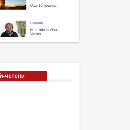
Още 10 мощни...
Новини
Изложба In Vino
Veritas
й-четени