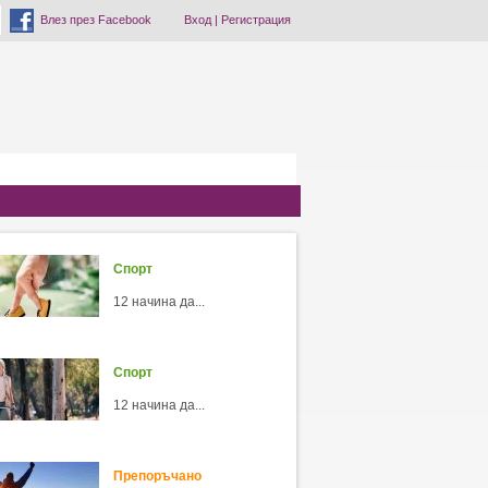
Влез през Facebook
Вход
|
Регистрация
Спорт
12 начина да...
Спорт
12 начина да...
Препоръчано