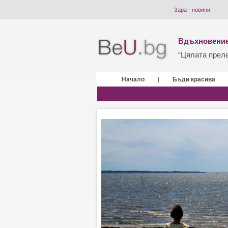
Зара - новини
Вдъхновение
“Цялата прелес
Начало
Бъди красива
|