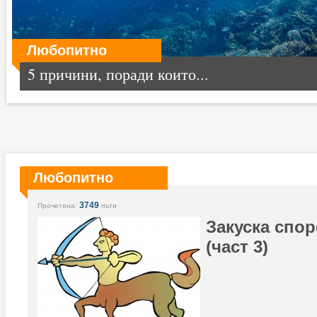
Любопитно
5 причини, поради които...
Любопитно
3749
Прочетена:
пъти
Закуска спор
(част 3)