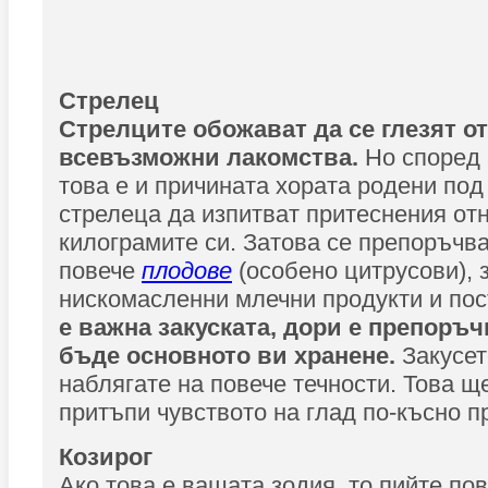
Стрелец
Стрелците обожават да се глезят от
всевъзможни лакомства.
Но според 
това е и причината хората родени под
стрелеца да изпитват притеснения от
килограмите си. Затова се препоръчва
повече
плодове
(особено цитрусови), 
нискомасленни млечни продукти и пос
e важна закуската, дори е препоръч
бъде основното ви хранене.
Закусет
наблягате на повече течности. Това ще
притъпи чувството на глад по-късно п
Козирог
Ако това е вашата зодия, то пийте по