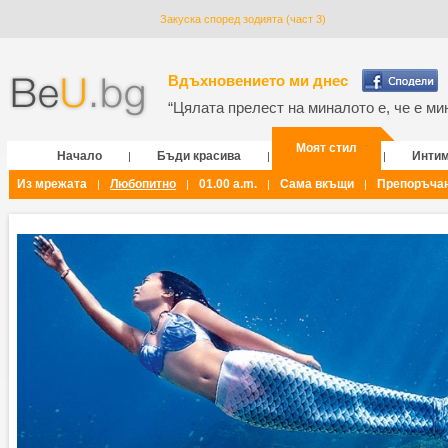
Закуска според зодията (част 3)
Вдъхновението ми днес
“Цялата прелест на миналото е, че е мин
Моят стил
Начало
Бъди красива
Инти
|
|
|
Из мрежата
Любопитно
01.00 a.m.
Сама вкъщи
Препоръча
|
|
|
|