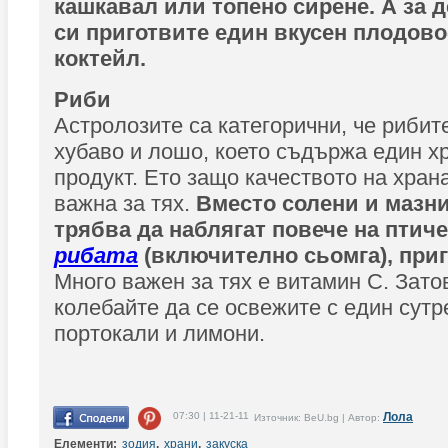
кашкавал или топено сирене. А за 
си приготвите един вкусен плодов
коктейл.
Риби
Астролозите са категорични, че рибит
хубаво и лошо, което съдържа един х
продукт. Ето защо качеството на хран
важна за тях.
Вместо солени и мазни
трябва да наблягат повече на птиче
рибата
(включително сьомга), приг
Много важен за тях е витамин С. Зато
колебайте да се освежите с един сутр
портокали и лимони.
07:30 | 11-21-11
Лола
Източник: BeU.bg | Автор:
Елементи:
зодия
,
храни
,
закуска