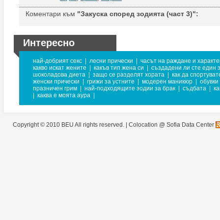
Коментари към
"Закуска според зодията (част 3)":
Интересно
най-добрият секс
|
лесни прически
|
часът на раждане и характ
какво искат жените
|
какъв тип жена си
|
създадени ли сте един з
шоколадова диета
|
защо се разделят хората
|
как да спортува
женски прически
|
грижи за устните
|
модерен маникюр
|
обувки
празничен грим
|
най-подходящите зодии за брак
|
съдбата
|
ка
|
каква е моята аура
|
Copyright © 2010 BEU All rights reserved. |
Colocation @ Sofia Data Center