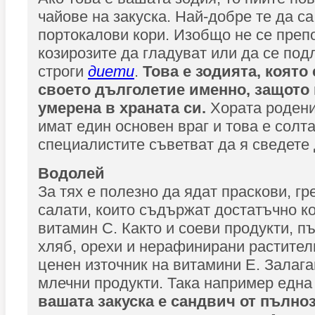
чайове на закуска. Най-добре те да с
портокалови кори. Изобщо не се преп
козирозите да гладуват или да се подл
строги
диети
.
Това е зодията, която
своето дълголетие именно, защото 
умерена в храната си.
Хората родени
имат един основен враг и това е солта
специалистите съветват да я сведете
Водолей
За тях е полезно да ядат праскови, г
салати, които съдържат достатъчно к
витамин С. Както и соеви продукти, п
хляб, орехи и нерафинирани растителн
ценен източник на витамини Е. Залага
млечни продукти. Така например едн
вашата закуска е сандвич от пълно