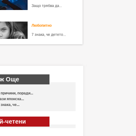
Защо трябва да...
Любопитно
7 знака, че детето...
ж Още
 причини, поради...
ази японска...
 знака, че...
й-четени