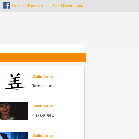
Влез през Facebook
Вход
|
Регистрация
Любопитно
Тази японска...
Любопитно
4 знака, че...
Любопитно