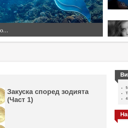
...
Ви
5
Закуска според зодията
Т
(Част 1)
4
На