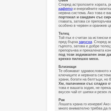
Овен
Според астролозите хората, ро
кафето
и енергийните напитки
нервна система. Ако това е в
портокал и сандвич със сир
главата, затова се препоръчва
особено в червен и оранжев цв
Телец
Той пък е считан за истински 
пред бърза
закуска
. Според а
гърлото, затова е добре телец
препоръчва и прекалената ко
под този зодиакален знак да
крехко пилешко месо.
Близнаци
Те обожават здравословното х
ключиците и нервната система
храни, богати на белтъци, но 
Хм, палачинки със сладко от
това е вашата зодия, не прек
вкусен чай от шипки и резен л
Рак
Лошата храна го изнервя! Ако 
много внимателно трябва да п