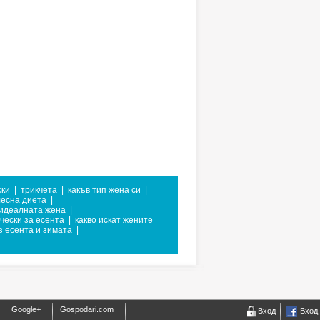
ски
|
трикчета
|
какъв тип жена си
|
есна диета
|
идеалната жена
|
чески за есента
|
какво искат жените
з есента и зимата
|
Google+
Gospodari.com
Вход
Вход