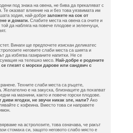
дени под знака на овена, не бива да прекаляват с
. Те оказват влияние на и без това уязвимата им
ашата зодия, най-добре
заложете на сок от
ене и домати.
Слабите места на овена са очите и
 той да набляга на повече плодове и зеленчуци,
ят.
естет. Винаги ще предпочете изискан деликатес
стролозите неговите слаби места са шията и
ът да избягва газираните напитки. Не се
нсумация на телешко месо.
Най-добре е родените
 се глезят с морски дарове или сандвич с
ранене. Техните слаби места са ръцете,
. Желателно е на закуска, близнаците да похапват
бедни на мазнини, както и повече горски плодове.
 диви ягодки, не звучи никак зле, нали?
Ако
алявайте с кофеина. Вместо това си направете
имон.
вярваме на астролозите, това означава, че ракът
ази стомаха си, защото неговото слабо място е