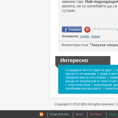
именно там.
Най-подходящите
рачета, не се колебайте да с
сутрин.
07:30 | 11-17-11
Из
Елементи:
зодия
,
храни
Коментари към
"Закуска според
Интересно
създадени ли сте един за друг
|
п
как да си по-красива
|
каква е моя
свещени места в България
|
какв
как да се предпазим от грип и нас
|
неустоим грим
|
шоколадова ди
проблеми във връзката
|
сериозен
Copyright © 2010 BEU All rights reserved. |
Бъди красива
Мода
Интимно
Бъди 