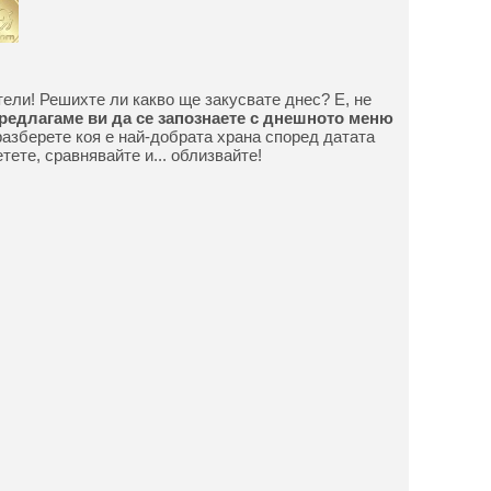
тели! Решихте ли какво ще закусвате днес? Е, не
редлагаме ви да се запознаете с днешното меню
разберете коя е най-добрата храна според датата
тете, сравнявайте и... облизвайте!