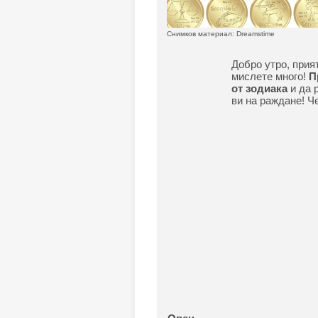
Снимков материал: Dreamstime
Добро утро, прия
мислете много!
П
от зодиака
и да 
ви на раждане! Че