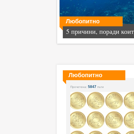
Любопитно
5 причини, поради които
Любопитно
5847
Прочетена:
пъти