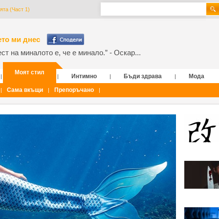
ята (Част 1)
то ми днес
т на миналото е, че е минало.” - Оскар...
Моят стил
Интимно
Бъди здрава
Мода
|
|
|
|
Сама вкъщи
Препоръчано
|
|
|