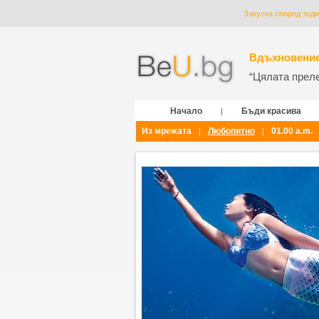
Закуска според зоди
Вдъхновение
“Цялата прелес
Начало
Бъди красива
|
Из мрежата
Любопитно
01.00 a.m.
|
|