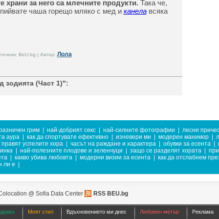
 храни за него са млечните продукти.
Така че,
и пийвате чаша горещо мляко с мед и
канела
всяка
Лола
точник: BeU.bg | Автор:
 зодията (Част 1)":
разничен грим
|
най-добрият секс
|
най-силните фотографии
|
лесни приче
та аура
|
как да спортувате ефективно
|
изневери ми
|
модерен маникюр
|
л
о правят успелите хора
|
часът на раждане и характера
|
обувки за есента
|
тинка
|
най-полезните плодове и зеленчуци
|
защо се разделят хората
|
при
ета
|
какво убива любовта
|
модерни визии за есента
|
как да отслабнем пре
 ли е
|
Colocation @ Sofia Data Center
RSS BEU.bg
здрава
Моят стил
Вдъхновението ми днес
Любовен метър
Реклама