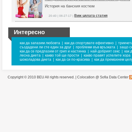
История на банския костюм
Виж цялата статия
20:40 | 06-27-17 |
Интересно
как да запазим любовта
|
как да спортувате ефективно
|
трикчет
създадени ли сте един за друг
|
проблеми във връзката
|
защо с
как да се предпазим от грип и настинка
|
най-добрият секс
|
как 
лесна диета
|
какво той ще прости
|
какво правят успелите хора
шоколадова диета
|
как да си по-красива
|
как да премахнем цел
Copyright © 2010 BEU All rights reserved. |
Colocation @ Sofia Data Center