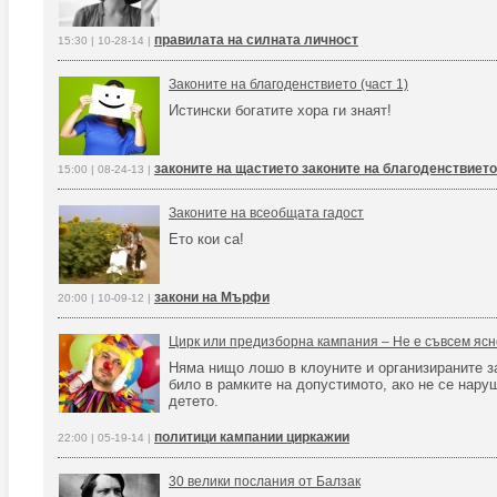
правилата на силната личност
15:30 | 10-28-14 |
Законите на благоденствието (част 1)
Истински богатите хора ги знаят!
законите на щастието законите на благоденствието
15:00 | 08-24-13 |
Законите на всеобщата гадост
Ето кои са!
закони на Мърфи
20:00 | 10-09-12 |
Цирк или предизборна кампания – Не е съвсем ясн
Няма нищо лошо в клоуните и организираните за
било в рамките на допустимото, ако не се нару
детето.
политици кампании циркажии
22:00 | 05-19-14 |
30 велики послания от Балзак