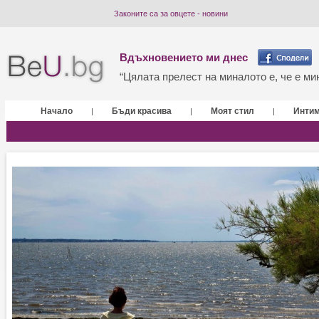
Законите са за овцете - новини
Вдъхновението ми днес
“Цялата прелест на миналото е, че е мин
Начало
Бъди красива
Моят стил
Инти
|
|
|