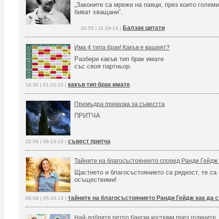
„Законите са мрежи на паяци, през които голем
биват хващани“.
Балзак цитати
20:55 | 11-29-14 |
Има 4 типа брак! Какъв е вашият?
Разбери какъв тип брак имате
със своя партньор.
какъв тип брак имате
16:30 | 01-22-15 |
Премъдра приказка за съвестта
ПРИТЧА
съвест притча
22:59 | 06-13-15 |
Тайните на благосъстоянието според Ранди Гейдж (
Щастието и благосъстоянието са рядкост, те са
осъществими!
тайните на благосъстоянието Ранди Гейдж как да с
09:56 | 05-10-13 |
Най-добрите ретро бански костюми през годините