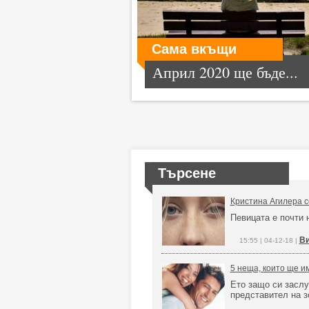
Сама вкъщи
Април 2020 ще бъде...
Търсене
Кристина Агилера с
Певицата е почти
Ви
15:55 | 04-12-18 |
5 неща, които ще и
Ето защо си заслу
представител на з