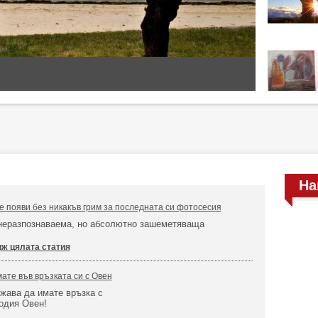
На
е появи без никакъв грим за последната си фотосесия
 неразпознаваема, но абсолютно зашеметяваща
ж цялата статия
мате във връзката си с Овен
жава да имате връзка с
одия Овен!