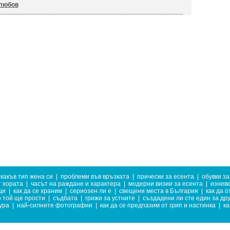
.любов
какъв тип жена си
|
проблеми във връзката
|
прически за есента
|
обувки за
т хората
|
часът на раждане и характера
|
модерни визии за есента
|
изнев
ци
|
как да се храним
|
сериозен ли е
|
свещени места в България
|
как да 
о той ще прости
|
съдбата
|
грижи за устните
|
създадени ли сте един за дру
ура
|
най-силните фотографии
|
как да се предпазим от грип и настинка
|
ка