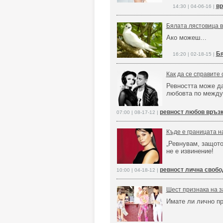
вр
14:30 | 04-06-16 |
Бялата лястовица 
Ако можеш…
Бя
16:20 | 02-18-15 |
Как да се справите 
Ревността може д
любовта по между
ревност любов връз
07:00 | 08-17-12 |
Къде е границата н
„Ревнувам, защото
не е извинение!
ревност лична свобо
10:00 | 04-18-12 |
Шест признака на 
Имате ли лично п