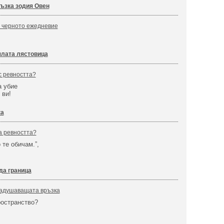
ъзка зодия Овен
в черното ежедневие
лата лястовица
с ревността?
а убие
 ви!
ка
а ревността?
 те обичам.”,
да граница
задушаващата връзка
ространство?