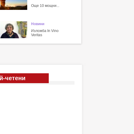
Още 10 мощни...
Новини
Изложба In Vino
Veritas
й-четени