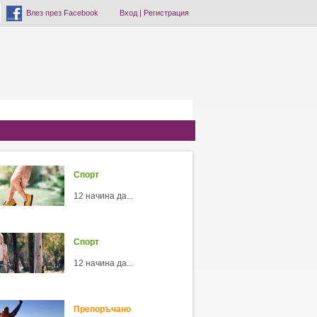
Влез през Facebook
Вход
|
Регистрация
Спорт
12 начина да...
Спорт
12 начина да...
Препоръчано