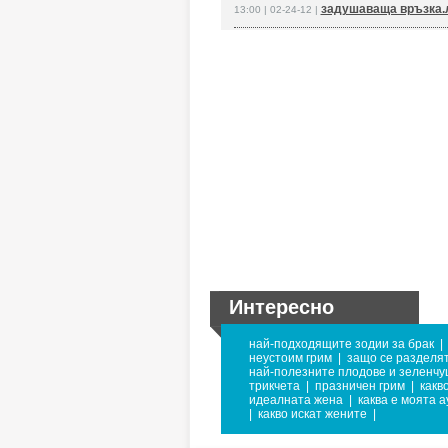
задушаваща връзка
13:00 | 02-24-12 |
Интересно
най-подходящите зодии за брак
|
неустоим грим
|
защо се разделя
най-полезните плодове и зеленчу
трикчета
|
празничен грим
|
какв
идеалната жена
|
каква е моята а
|
какво искат жените
|