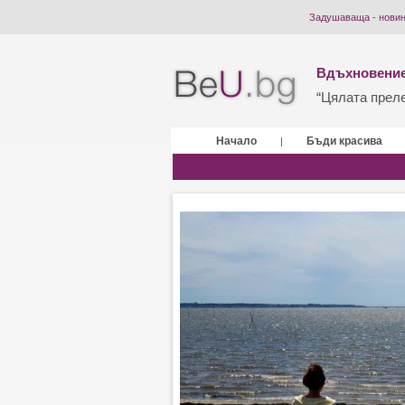
Задушаваща - нови
Вдъхновение
“Цялата прелес
Начало
Бъди красива
|