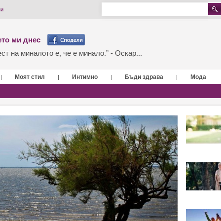
ни
то ми днес
т на миналото е, че е минало.” - Оскар...
Моят стил
Интимно
Бъди здрава
Мода
|
|
|
|