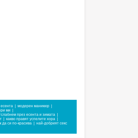
 есента
|
модерен маникюр
|
ери ми
|
отслабнем през есента и зимата
|
г
|
какво правят успелите хора
|
к да си по-красива
|
най-добрият секс