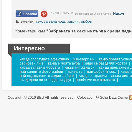
19:30 | 09-27-11
Никол
Източник: BeU.bg | Автор:
Елементи:
секс за една нощ
,
закони
,
любов
Коментари към
"Забраната за секс на първа среща падн
Интересно
как да спортувате ефективно
|
изневери ми
|
какво правят успел
сериозен ли е
|
каква е моята аура
|
защо се разделят хората
|
как да запазим любовта
|
какъв тип жена си
|
как да премахнем 
най-силните фотографии
|
трикчета
|
най-добрият секс
|
какво 
най-подходящите зодии за брак
|
как да се храним
|
лесна диета
създадени ли сте един за друг
|
проблеми във връзката
|
Copyright © 2010 BEU All rights reserved. |
Colocation @ Sofia Data Center