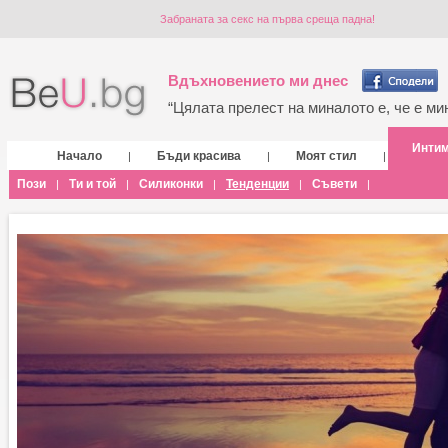
Забраната за секс на първа среща падна!
Вдъхновението ми днес
“Цялата прелест на миналото е, че е мин
Инти
Начало
Бъди красива
Моят стил
|
|
|
Пози
Ти и той
Силиконки
Тенденции
Съвети
|
|
|
|
|