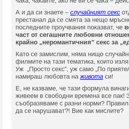
чака, чакайте, ако не ви се чака – дей
А и да си знаете –
случайният секс
от
престанал да се смята за нещо мръсно
последните проучвания показват, че
в
част от сегашните любовни отноше
крайно „неромантичния” секс за „е
Като се замислим, няма нищо случайно
филмите на тази тематика, които изл
Уж „Просто секс”, уж само „По приятел
намираш любовта на
живота
си!
Е, не казваме, че тази формула винаги
живеем в свободни времена все пак! 
съобразяваме с разни норми? Правила
да се нарушават?! Вие как мислите?