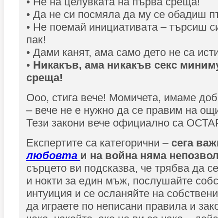
• Не на целувката на първа среща!
• Да не си посмяла да му се обадиш п
• Не поемай инициативата – търсиш си
пак!
• Дами канят, ама само дето не са ист
•
Никакъв, ама никакъв секс миниму
среща!
Ооо, стига вече! Момичета, имаме доб
– вече не е нужно да се правим на ощ
Тези закони вече официално са ОСТ
Експертите са категорични –
сега важ
любовта
и на война няма непозво
сърцето ви подсказва, че трябва да с
и нокти за един мъж, послушайте соб
интуиция и се осланяйте на собствени
да играете по неписани правила и зако