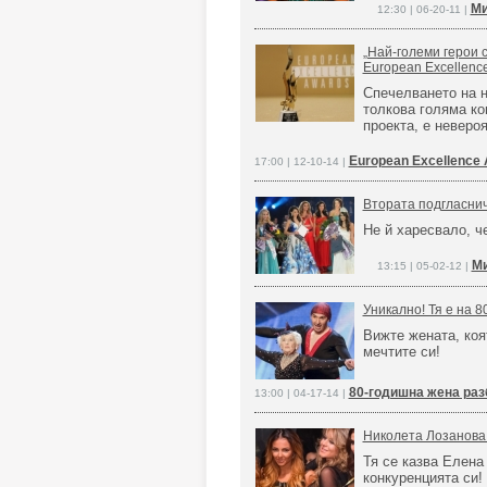
Ми
12:30 | 06-20-11 |
„Най-големи герои 
European Excellenc
Спечелването на н
толкова голяма ко
проекта, е неверо
European Excellence 
17:00 | 12-10-14 |
Втората подгласнич
Не й харесвало, ч
Ми
13:15 | 05-02-12 |
Уникално! Тя е на 8
Вижте жената, коя
мечтите си!
80-годишна жена раз
13:00 | 04-17-14 |
Николета Лозанова
Тя се казва Елена
конкуренцията си!