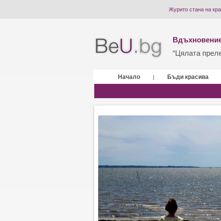
Журито стана на кра
Вдъхновение
“Цялата прелес
Начало
Бъди красива
|