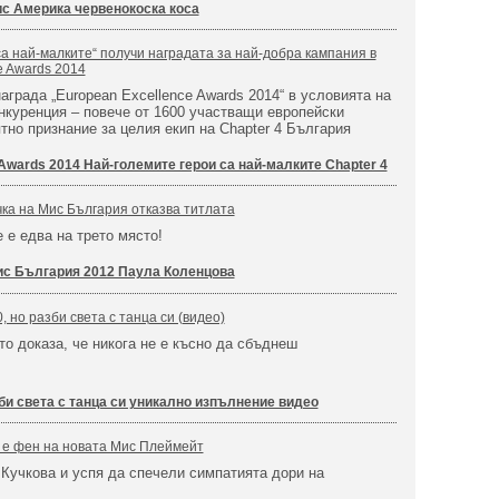
с Америка червенокоска коса
са най-малките“ получи наградата за най-добра кампания в
e Awards 2014
аграда „European Excellence Awards 2014“ в условията на
нкуренция – повече от 1600 участващи европейски
ятно признание за целия екип на Chapter 4 България
Awards 2014 Най-големите герои са най-малките Chapter 4
ка на Мис България отказва титлата
е е едва на трето място!
с България 2012 Паула Коленцова
0, но разби света с танца си (видео)
то доказа, че никога не е късно да сбъднеш
би света с танца си уникално изпълнение видео
 е фен на новата Мис Плеймейт
 Кучкова и успя да спечели симпатията дори на