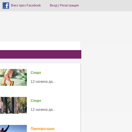
Влез през Facebook
Вход
|
Регистрация
Спорт
12 начина да...
Спорт
12 начина да...
Препоръчано