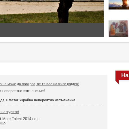
На
 не може да повярва, че тя пее на живо (видео)
ва невероятно изпълнение!
да X factor Украйна невероятно изпълнение
на журито!
t More Talent 2014 не е
ещо!