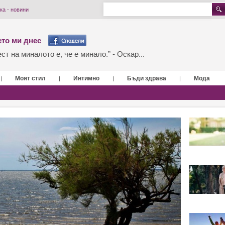
ка - новини
то ми днес
т на миналото е, че е минало.” - Оскар...
Моят стил
Интимно
Бъди здрава
Мода
|
|
|
|