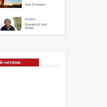
Още 10 мощни...
Новини
Изложба In Vino
Veritas
й-четени