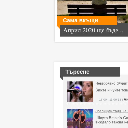
Сама вкъщи
Април 2020 ще бъде...
Търсене
Невероятно! Журито
Вижте и чуйте то
Аи
18:00 | 11-06-13 |
Зрелищен танц шаш
Шоуто Britain's Go
виждало такова н