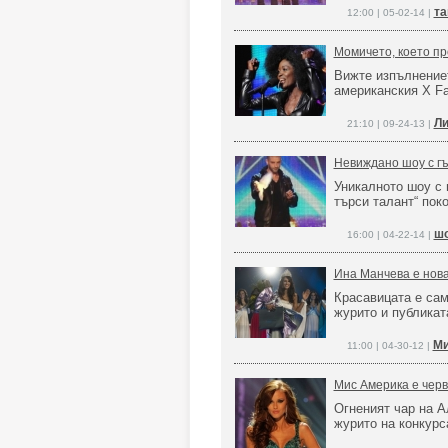
та
12:00 | 05-02-14 |
Момичето, което пр
Вижте изпълнениет
американския X F
Ли
21:10 | 09-24-13 |
Невиждано шоу с гъ
Уникалното шоу с 
търси талант“ пок
шо
16:00 | 04-22-14 |
Ина Манчева е нов
Красавицата е сам
журито и публикат
Ми
11:00 | 04-30-12 |
Мис Америка е чер
Огненият чар на 
журито на конкурс