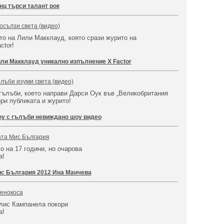
нц търси талант рок
осълзи света (видео)
о на Лили Макклауд, която срази журито на
actor!
ли Макклауд уникално изпълнение X Factor
лъби изуми света (видео)
гълъби, което направи Дарси Оук във „Великобритания
ори публиката и журито!
у с гълъби невиждано шоу видео
ата Мис България
о на 17 години, но очарова
а!
с България 2012 Ина Манчева
венокоса
Алис Кампанела покори
а!