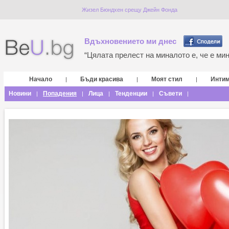
Жизел Бюндхен срещу Джейн Фонда
Вдъхновението ми днес
“Цялата прелест на миналото е, че е мина
Начало
Бъди красива
Моят стил
Инти
|
|
|
Новини
Попадения
Лица
Тенденции
Съвети
|
|
|
|
|