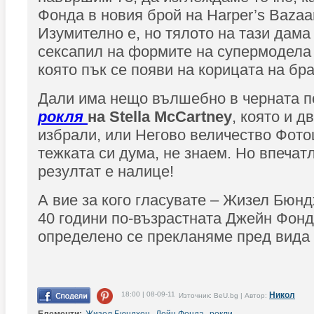
Фонда в новия брой на Harper’s Bazaa
Изумително е, но тялото на тази дама
сексапил на формите на супермодел
която пък се появи на корицата на бр
Дали има нещо вълшебно в черната п
рокля
на Stella McCartney
, която и д
избрали, или Негово величество Фото
тежката си дума, не знаем. Но впеча
резултат е налице!
А вие за кого гласувате – Жизел Бюнд
40 години по-възрастната Джейн Фон
определено се прекланяме пред вида
18:00 | 08-09-11
Никол
Източник: BeU.bg | Автор: