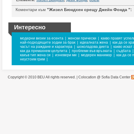
Елементи:
Жизел Бюндхен
,
Дейн Фонда
,
рокли
Коментари към
"Жизел Бюндхен срещу Джейн Фонда ":
Интересно
модерни визии за есента
|
женски прически
|
какво правят успел
най-подходящите зодии за брак
|
идеалната жена
|
как да се хр
часът на раждане и характера
|
шоколадова диета
|
какво искат
как да премахнем целулита
|
проблеми във връзката
|
съдбата
|
какъв тип жена си
|
изневери ми
|
модерен маникюр
|
как да се
неустоим грим
|
Copyright © 2010 BEU All rights reserved. |
Colocation @ Sofia Data Center