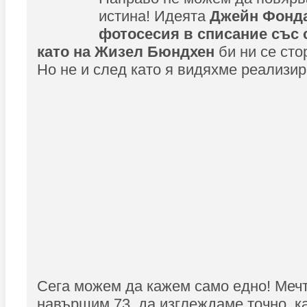
истина! Идеята
Джейн Фонда 
фотосесия в списание със
като на Жизел Бюндхен
би ни се сто
Но не и след като я видяхме реализир
Сега можем да кажем само едно! Мечт
навършим 73, да изглеждаме точно, к