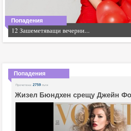
Попадения
12 Зашеметяващи вечерни...
Попадения
2759
Прочетена:
пъти
Жизел Бюндхен срещу Джейн Ф