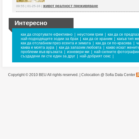
живот реалност преживяване
09:55 | 01-25-16 |
Интересно
как да спортувате ефективно
|
неустоим грим
|
как да се предпаз
най-подходящите зодии за брак
|
как да се храним
|
какъв тип ж
как да отслабнем през есента и зимата
|
как да си по-красива
|
ч
каква е моята аура
|
как да запазим любовта
|
какво искат женит
проблеми във връзката
|
изневери ми
|
най-силните фотографи
създадени ли сте един за друг
|
най-добрият секс
|
Copyright © 2010 BEU All rights reserved. |
Colocation @ Sofia Data Center