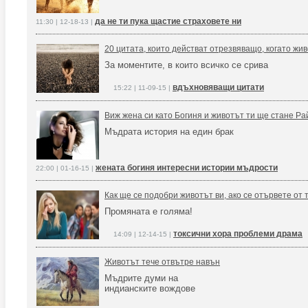
да не ти пука щастие страховете ни
11:30 | 12-18-13 |
20 цитата, които действат отрезвяващо, когато жи
За моментите, в които всичко се срива
вдъхновяващи цитати
15:22 | 11-09-15 |
Виж жена си като Богиня и животът ти ще стане Ра
Мъдрата история на един брак
жената богиня интересни истории мъдрости
22:00 | 01-16-15 |
Как ще се подобри животът ви, ако се отървете от 
Промяната е голяма!
токсични хора проблеми драма
14:09 | 12-14-15 |
Животът тече отвътре навън
Мъдрите думи на
индианските вождове