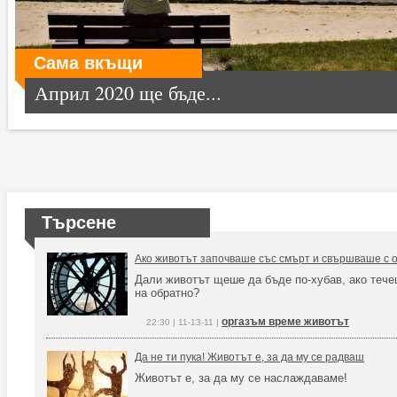
Сама вкъщи
Април 2020 ще бъде...
Търсене
Ако животът започваше със смърт и свършваше с 
Дали животът щеше да бъде по-хубав, ако теч
на обратно?
оргазъм време животът
22:30 | 11-13-11 |
Да не ти пука! Животът е, за да му се радваш
Животът е, за да му се наслаждаваме!