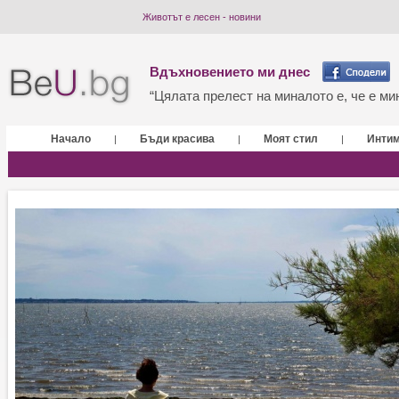
Животът е лесен - новини
Вдъхновението ми днес
“Цялата прелест на миналото е, че е мин
Начало
Бъди красива
Моят стил
Инти
|
|
|