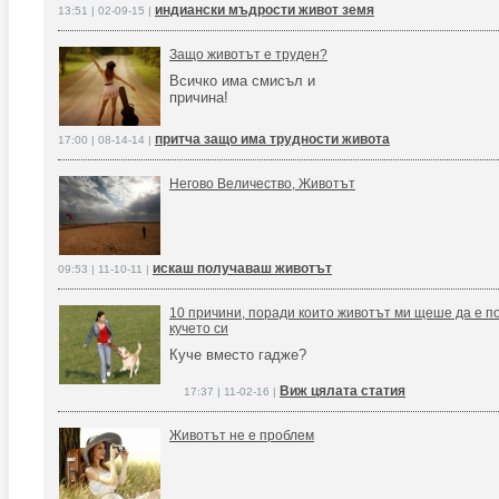
индиански мъдрости живот земя
13:51 | 02-09-15 |
Защо животът е труден?
Всичко има смисъл и
причина!
притча защо има трудности живота
17:00 | 08-14-14 |
Негово Величество, Животът
искаш получаваш животът
09:53 | 11-10-11 |
10 причини, поради които животът ми щеше да е по
кучето си
Куче вместо гадже?
Виж цялата статия
17:37 | 11-02-16 |
Животът не е проблем