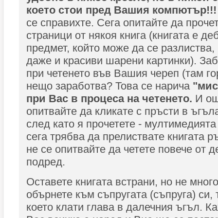
което стои пред Вашия компютър!!
се справихте. Сега опитайте да проче
страници от някоя книга (книгата е де
предмет, който може да се разлиства,
даже и красиви шарени картинки). Заб
при четенето във Вашия череп (там го
нещо заработва? Това се нарича
"мис
при Вас в процеса на четенето.
И ощ
опитвайте да кликате с пръсти в ъгъл
след като я прочетете - мултимедията
сега трябва да прелиствате книгата р
не се опитвайте да четете повече от 
подред.
Оставете книгата встрани, но не много
обърнете към съпругата (съпруга) си, т
което клати глава в далечния ъгъл. Каж