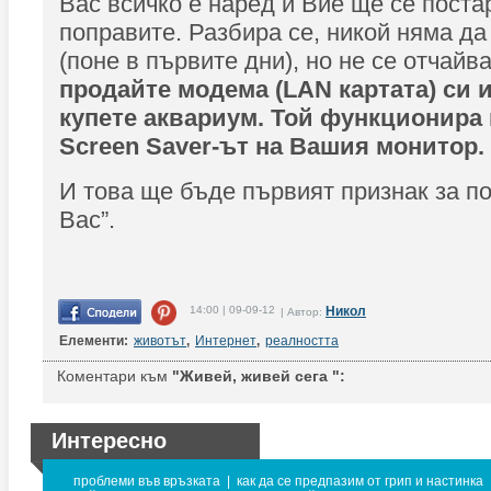
Вас всичко е наред и Вие ще се поста
поправите. Разбира се, никой няма да
(поне в първите дни), но не се отчайв
продайте модема (LAN картата) си 
купете аквариум. Той функционира
Screen Saver-ът на Вашия монитор.
И това ще бъде първият признак за п
Вас”.
14:00 | 09-09-12
Никол
| Автор:
Елементи:
животът
,
Интернет
,
реалността
Коментари към
"Живей, живей сега ":
Интересно
проблеми във връзката
|
как да се предпазим от грип и настинка