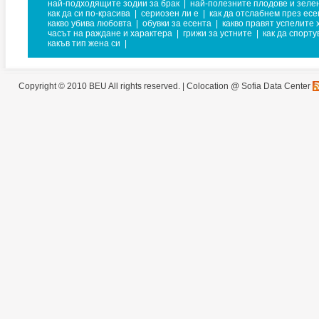
най-подходящите зодии за брак
|
най-полезните плодове и зеле
как да си по-красива
|
сериозен ли е
|
как да отслабнем през есе
какво убива любовта
|
обувки за есента
|
какво правят успелите 
часът на раждане и характера
|
грижи за устните
|
как да спорт
какъв тип жена си
|
Copyright © 2010 BEU All rights reserved. |
Colocation @ Sofia Data Center