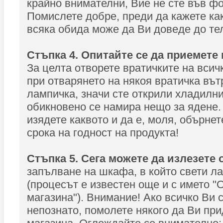
крайно внимателни, Вие не сте във фо
Помислете добре, преди да кажете как
всяка обида може да Ви доведе до те
Стъпка 4. Опитайте се да приемете 
За целта отворете вратичките на вси
при отварянето на някоя вратичка вът
лампичка, значи сте открили хладилни
обикновено се намира нещо за ядене.
изядете каквото и да е, моля, обърне
срока на годност на продукта!
Стъпка 5. Сега можете да излезете 
запълване на шкафа, в който свети л
(процесът е известен още и с името "
магазина"). Внимание! Ако всичко Ви 
непознато, помолете някого да Ви пр