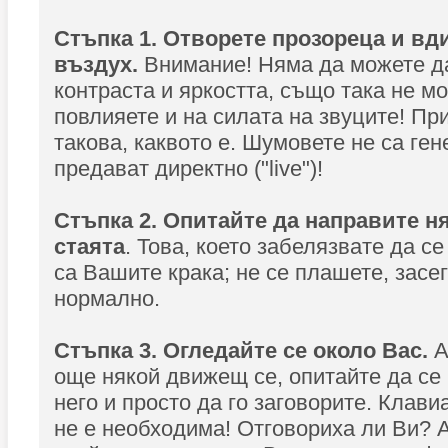
Стъпка 1. Отворете прозореца и в
въздух.
Внимание! Няма да можете д
контраста и яркостта, също така не м
повлияете и на силата на звуците! Пр
такова, каквото е. Шумовете не са ген
предават директно ("live")!
Стъпка 2. Опитайте да направите н
стаята
. Това, което забелязвате да с
са Вашите крака; не се плашете, засе
нормално.
Стъпка 3. Огледайте се около Вас.
А
още някой движещ се, опитайте да се
него и просто да го заговорите. Клави
не е необходима! Отговориха ли Ви? А