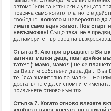
магазина. Оглеждайте се внимателно:
автомобили са истински и улицата тря
пресича само когато платното е дейс
свободно.
Колкото и невероятно да з
имате само един живот. Нов старт н
невъзможен!
Също така, не е предв
да намерите търговец на възкресява
Стъпка 6. Ако при връщането Ви в
затичат малки деца, повтаряйки въз
тате!" ("Мамо, мамо!") не се плашет
са Вашите собствени деца. Да... Във
те бяха значително по-малки... Но ня
достатъчно е да си спомните имената
привикнете отново към тях.
Стъпка 7. Когато отново влезете вк
удобно в някое кресло, но в никой 