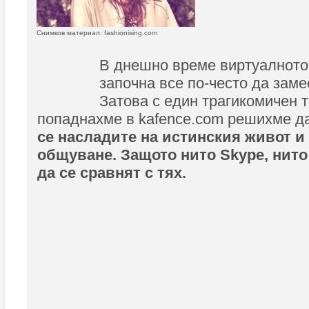
Снимков материал: fashionising.com
В днешно време виртуалното
започна все по-често да заме
Затова с един трагикомичен т
попаднахме в kafence.com решихме д
се насладите на истинския живот и
общуване. Защото нито Skype, нито
да се сравнят с тях.