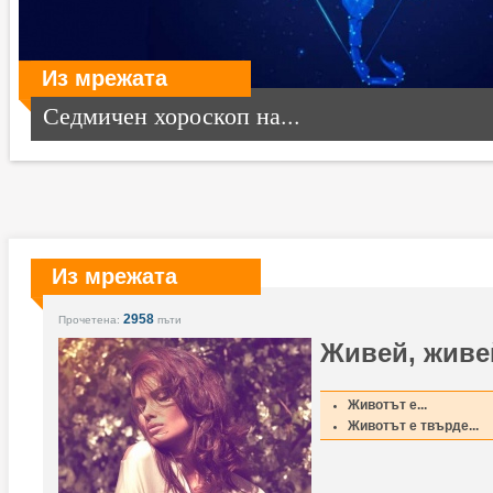
Из мрежата
Седмичен хороскоп на...
Из мрежата
2958
Прочетена:
пъти
Живей, живе
Животът е...
Животът е твърде...