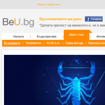
Живей, живей сега
Вдъхновението ми днес
“Цялата прелест на миналото е, че е мин
Моят стил
Начало
Бъди красива
Инти
|
|
|
Из мрежата
Любопитно
01.00 a.m.
Сама вкъщи
Препоръча
|
|
|
|