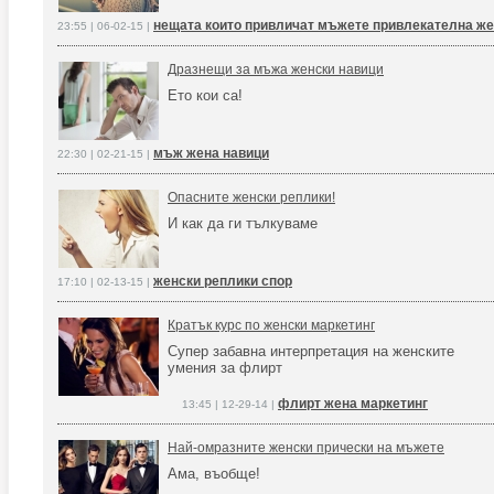
нещата които привличат мъжете привлекателна ж
23:55 | 06-02-15 |
Дразнещи за мъжа женски навици
Ето кои са!
мъж жена навици
22:30 | 02-21-15 |
Опасните женски реплики!
И как да ги тълкуваме
женски реплики спор
17:10 | 02-13-15 |
Кратък курс по женски маркетинг
Супер забавна интерпретация на женските
умения за флирт
флирт жена маркетинг
13:45 | 12-29-14 |
Най-омразните женски прически на мъжете
Ама, въобще!