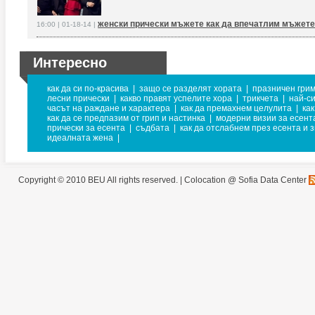
женски прически мъжете как да впечатлим мъжете
16:00 | 01-18-14 |
Интересно
как да си по-красива
|
защо се разделят хората
|
празничен гри
лесни прически
|
какво правят успелите хора
|
трикчета
|
най-с
часът на раждане и характера
|
как да премахнем целулита
|
ка
как да се предпазим от грип и настинка
|
модерни визии за есент
прически за есента
|
съдбата
|
как да отслабнем през есента и 
идеалната жена
|
Copyright © 2010 BEU All rights reserved. |
Colocation @ Sofia Data Center