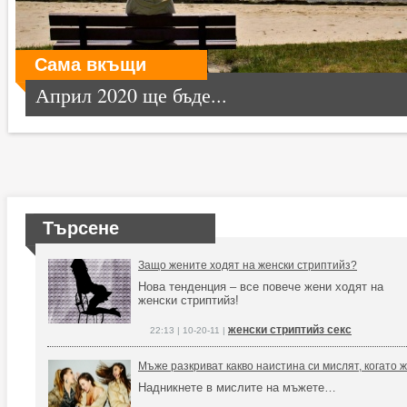
Сама вкъщи
Април 2020 ще бъде...
Търсене
Защо жените ходят на женски стриптийз?
Нова тенденция – все повече жени ходят на
женски стриптийз!
женски стриптийз секс
22:13 | 10-20-11 |
Мъже разкриват какво наистина си мислят, когато 
Надникнете в мислите на мъжете…