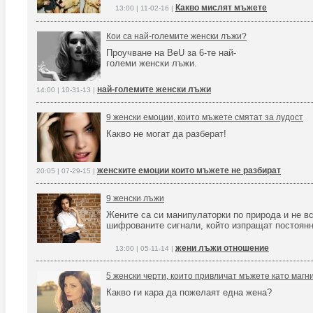
Какво мислят мъжете
13:00 | 11-02-16 |
Кои са най-големите женски лъжи?
Проучване на BeU за 6-те най-
големи женски лъжи.
най-големите женски лъжи
14:00 | 10-31-13 |
9 женски емоции, които мъжете смятат за лудост
Какво не могат да разберат!
женските емоции които мъжете не разбират
20:05 | 07-29-15 |
9 женски лъжи
Жените са си манипулаторки по природа и не вс
шифрованите сигнали, който изпращат постоянн
жени лъжи отношение
13:00 | 05-11-14 |
5 женски черти, които привличат мъжете като магн
Какво ги кара да пожелаят една жена?