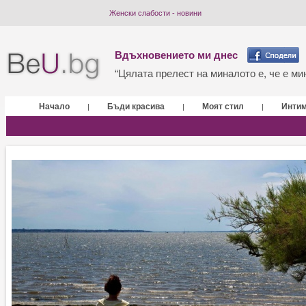
Женски слабости - новини
Вдъхновението ми днес
“Цялата прелест на миналото е, че е мин
Начало
Бъди красива
Моят стил
Инти
|
|
|