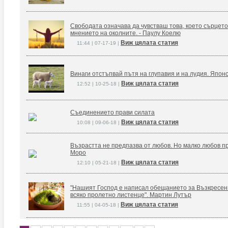
Свободата означава да чувстваш това, което сърцето
мнението на околните. - Паулу Коелю
Виж цялата статия
11:44 | 07-17-19 |
Винаги отстъпвай пътя на глупавия и на лудия. Япон
Виж цялата статия
12:52 | 10-25-18 |
Съединението прави силата
Виж цялата статия
10:08 | 09-06-18 |
Възрастта не предпазва от любов. Но малко любов п
Моро
Виж цялата статия
12:10 | 05-21-18 |
"Нашият Господ е написал обещанието за Възкресение
всяко пролетно листенце". Мартин Лутър
Виж цялата статия
11:55 | 04-05-18 |