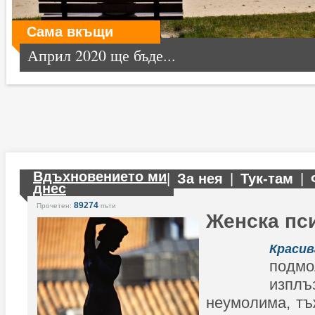
Сама вкъщи
Април 2020 ще бъде...
Вдъхновението ми
|
За нея
|
Тук-там
|
днес
89274
Прочетен:
пъти
Женска пс
Красив
подмо
изп
неумолима, тъ