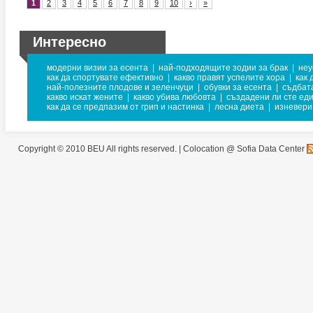
1
2
3
4
5
6
7
8
9
10
›
»
Интересно
модерни визии за есента
|
най-подходящите зодии за брак
|
неу
как да спортувате ефективно
|
какво правят успелите хора
|
как 
най-полезните плодове и зеленчуци
|
обувки за есента
|
съдбат
какво искат жените
|
какво убива любовта
|
създадени ли сте еди
как да се предпазим от грип и настинка
|
лесна диета
|
изневери
Copyright © 2010 BEU All rights reserved. |
Colocation @ Sofia Data Center