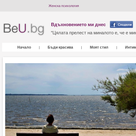
Женска психология
Вдъхновението ми днес
“Цялата прелест на миналото е, че е мин
Начало
Бъди красива
Моят стил
Инти
|
|
|