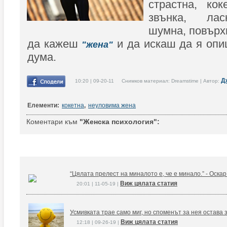
страстна, кок
звънка, лас
шумна, повърхн
да кажеш
и да искаш да я опи
"жена"
дума.
Д
10:20 | 09-20-11 Снимков материал: Dreamstime | Автор:
Елементи:
кокетна
,
неуловима жена
Коментари към
"Женска психология":
“Цялата прелест на миналото е, че е минало.” - Оска
Виж цялата статия
20:01 | 11-05-19 |
Усмивката трае само миг, но споменът за нея остава 
Виж цялата статия
12:18 | 09-26-19 |