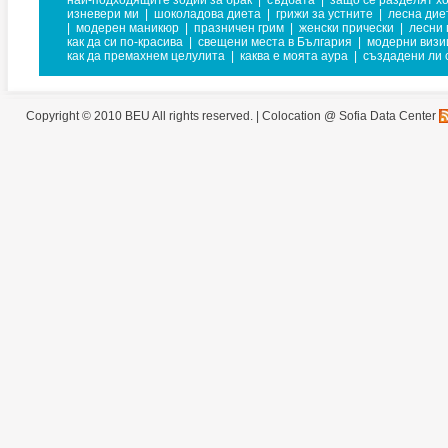
най-подходящите зодии за брак
|
съдбата
|
защо се разделят х
изневери ми
|
шоколадова диета
|
грижи за устните
|
лесна дие
|
модерен маникюр
|
празничен грим
|
женски прически
|
лесни 
как да си по-красива
|
свещени места в България
|
модерни визи
как да премахнем целулита
|
каква е моята аура
|
създадени ли с
Copyright © 2010 BEU All rights reserved. |
Colocation @ Sofia Data Center