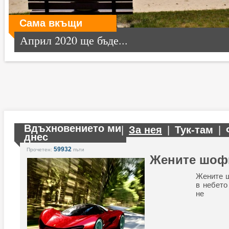
Сама вкъщи
Април 2020 ще бъде...
Вдъхновението ми
|
За нея
|
Тук-там
|
днес
59932
Прочетен:
пъти
Жените шоф
Жените 
в небето
не