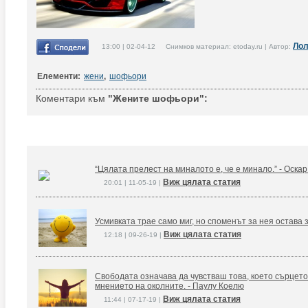
Ло
13:00 | 02-04-12 Снимков материал: etoday.ru | Автор:
Елементи:
жени
,
шофьори
Коментари към
"Жените шофьори":
“Цялата прелест на миналото е, че е минало.” - Оска
Виж цялата статия
20:01 | 11-05-19 |
Усмивката трае само миг, но споменът за нея остава 
Виж цялата статия
12:18 | 09-26-19 |
Свободата означава да чувстваш това, което сърцето
мнението на околните. - Паулу Коелю
Виж цялата статия
11:44 | 07-17-19 |