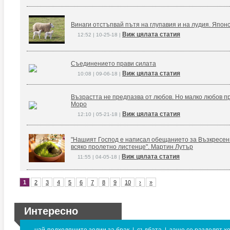
Винаги отстъпвай пътя на глупавия и на лудия. Япон
Виж цялата статия
12:52 | 10-25-18 |
Съединението прави силата
Виж цялата статия
10:08 | 09-06-18 |
Възрастта не предпазва от любов. Но малко любов п
Моро
Виж цялата статия
12:10 | 05-21-18 |
"Нашият Господ е написал обещанието за Възкресение
всяко пролетно листенце". Мартин Лутър
Виж цялата статия
11:55 | 04-05-18 |
1
2
3
4
5
6
7
8
9
10
›
»
Интересно