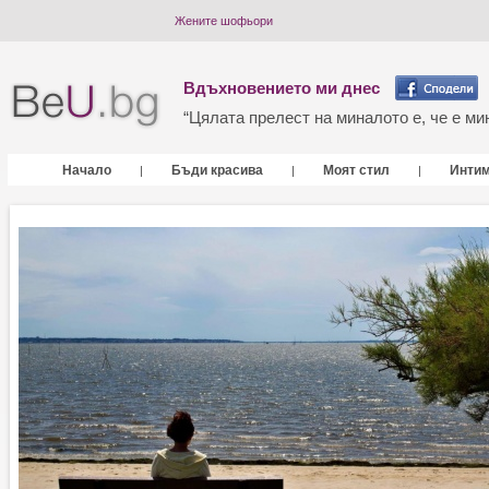
Жените шофьори
Вдъхновението ми днес
“Цялата прелест на миналото е, че е мин
Начало
Бъди красива
Моят стил
Инти
|
|
|