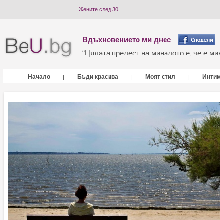
Жените след 30
Вдъхновението ми днес
“Цялата прелест на миналото е, че е мин
Начало
Бъди красива
Моят стил
Инти
|
|
|