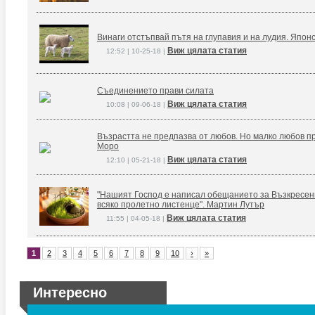
Винаги отстъпвай пътя на глупавия и на лудия. Япон
Виж цялата статия
12:52 | 10-25-18 |
Съединението прави силата
Виж цялата статия
10:08 | 09-06-18 |
Възрастта не предпазва от любов. Но малко любов п
Моро
Виж цялата статия
12:10 | 05-21-18 |
"Нашият Господ е написал обещанието за Възкресение
всяко пролетно листенце". Мартин Лутър
Виж цялата статия
11:55 | 04-05-18 |
1
2
3
4
5
6
7
8
9
10
›
»
Интересно