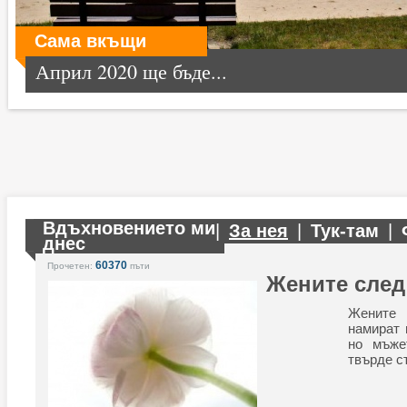
Сама вкъщи
Април 2020 ще бъде...
Вдъхновението ми
|
За нея
|
Тук-там
|
днес
60370
Прочетен:
пъти
Жените след
Жените
намират 
но мъже
твърде ст