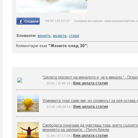
06:00 | 01-07-12 Снимков материал: www.everystockphoto.c
Елементи:
жените
,
мъжете
,
стари
Коментари към
"Жените след 30":
“Цялата прелест на миналото е, че е минало.” - Оска
Виж цялата статия
20:01 | 11-05-19 |
Усмивката трае само миг, но споменът за нея остава 
Виж цялата статия
12:18 | 09-26-19 |
Свободата означава да чувстваш това, което сърцето
мнението на околните. - Паулу Коелю
Виж цялата статия
11:44 | 07-17-19 |