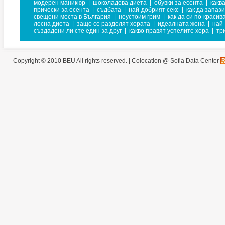
модерен маникюр
|
шоколадова диета
|
обувки за есента
|
какв
прически за есента
|
съдбата
|
най-добрият секс
|
как да запаз
свещени места в България
|
неустоим грим
|
как да си по-красив
лесна диета
|
защо се разделят хората
|
идеалната жена
|
най
създадени ли сте един за друг
|
какво правят успелите хора
|
тр
Copyright © 2010 BEU All rights reserved. |
Colocation @ Sofia Data Center