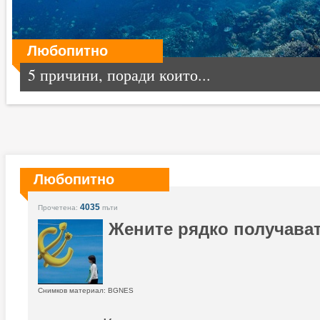
Любопитно
5 причини, поради които...
Любопитно
4035
Прочетена:
пъти
Жените рядко получава
Снимков материал: BGNES