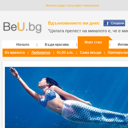
Жените рядко получават повишение
Вдъхновението ми днес
“Цялата прелест на миналото е, че е мин
Моят стил
Начало
Бъди красива
Инти
|
|
|
Из мрежата
Любопитно
01.00 a.m.
Сама вкъщи
Препоръча
|
|
|
|