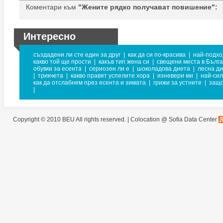
Коментари към
"Жените рядко получават повишение":
Интересно
създадени ли сте един за друг
|
как да си по-красива
|
най-подхо
какво той ще прости
|
какъв тип жена си
|
свещени места в Бълг
обувки за есента
|
сериозен ли е
|
шоколадова диета
|
лесна д
|
трикчета
|
какво правят успелите хора
|
изневери ми
|
най-си
как да отслабнем през есента и зимата
|
грижи за устните
|
защо
|
Copyright © 2010 BEU All rights reserved. |
Colocation @ Sofia Data Center