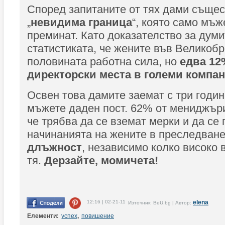
Според запитаните от тях дами съще
„
невидима граница
“, която само мъж
преминат. Като доказателство за думи
статистиката, че жените във Великобр
половината работна сила, но
едва 12
директорски места в големи компан
Освен това дамите заемат с три годин
мъжете даден пост. 62% от мениджъри
че трябва да се вземат мерки и да се
начинанията на жените в преследван
длъжност
, независимо колко високо 
тя.
Дерзайте, момичета!
12:16 | 02-21-11
elena
Източник: BeU.bg | Автор:
Елементи:
успех
,
повишение