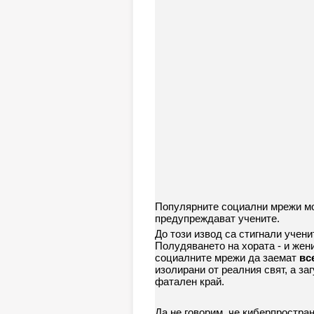
Популярните социални мрежи мо
предупреждават учените.
До този извод са стигнали учен
Полудяването на хората - и жен
социалните мрежи да заемат
вс
изолирани от реалния свят, а за
фатален край.
Да не говорим, че киберпростра