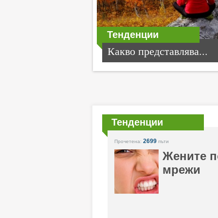
Тенденции
Какво представлява...
Тенденции
2699
Прочетена:
пъти
Жените п
мрежи