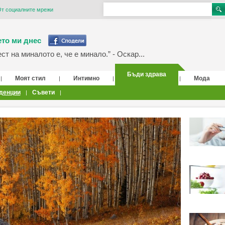
От социалните мрежи
то ми днес
т на миналото е, че е минало.” - Оскар...
Бъди здрава
Моят стил
Интимно
Мода
|
|
|
|
денции
Съвети
|
|