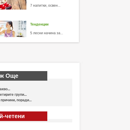
7 напитки, освен...
Тенденции
5 лесни начина за...
ж Още
акво...
етирите групи...
 причини, поради...
й-четени