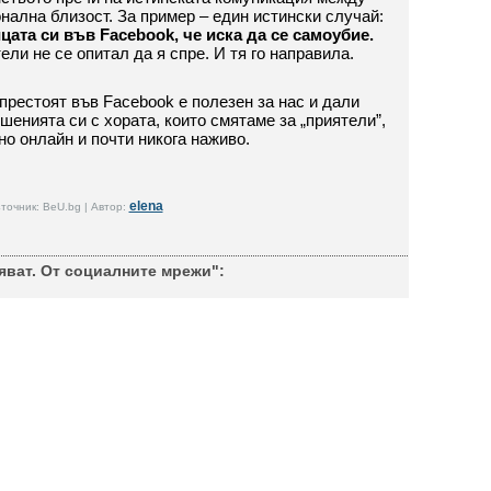
нална близост. За пример – един истински случай:
цата си във
Facebook, че иска да се самоубие.
ели не се опитал да я спре. И тя го направила.
престоят във Facebook е полезен за нас и дали
енията си с хората, които смятаме за „приятели”,
о онлайн и почти никога наживо.
elena
точник: BeU.bg | Автор:
ват. От социалните мрежи":