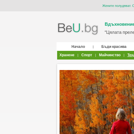
Жените полудяват. 
Вдъхновение
“Цялата прелес
Начало
Бъди красива
|
Хранене
Спорт
Майчинство
Тен
|
|
|