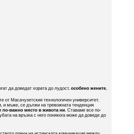
гат да доведат хората до лудост,
особено жените
,
ите от Масачузетския технологичен университет.
и, и мъже, се дължи на тревожната тенденция
е по-важно място в живота ни
. Ставаме все по-
губата на връзка с него понякога може да доведе до
нството пречи на истинската комуникация между