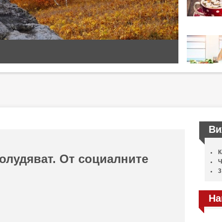
Ви
К
олудяват. От социалните
Ч
3
На