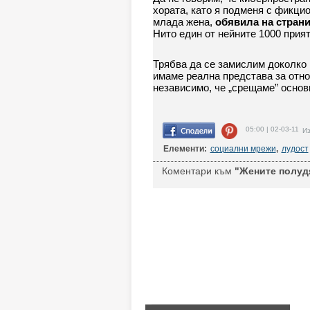
хората, като я подменя с фикцио
млада жена,
обявила на страни
Нито един от нейните 1000 прият
Трябва да се замислим доколко 
имаме реална представа за отнош
независимо, че „срещаме” основн
05:00 | 02-03-11
Из
Елементи:
социални мрежи
,
лудост
Коментари към
"Жените полудя