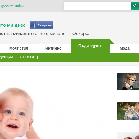
-добрите майки
то ми днес
т на миналото е, че е минало.” - Оскар...
Бъди здрава
Моят стил
Интимно
Мода
|
|
|
|
денции
Съвети
|
|