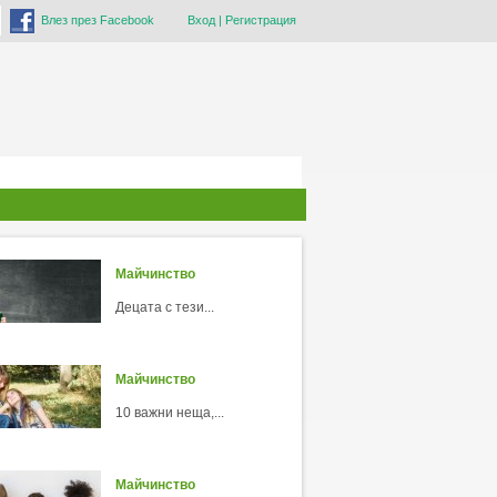
Влез през Facebook
Вход
|
Регистрация
Майчинство
Децата с тези...
Майчинство
10 важни неща,...
Майчинство