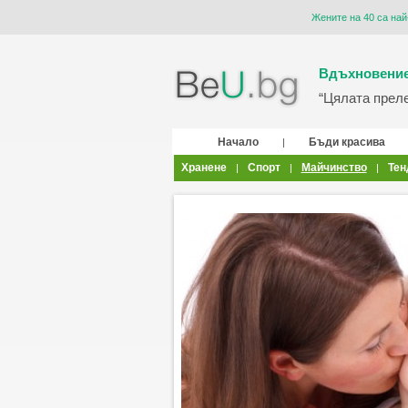
Жените на 40 са най
Вдъхновение
“Цялата прелес
Начало
Бъди красива
|
Хранене
Спорт
Майчинство
Тен
|
|
|