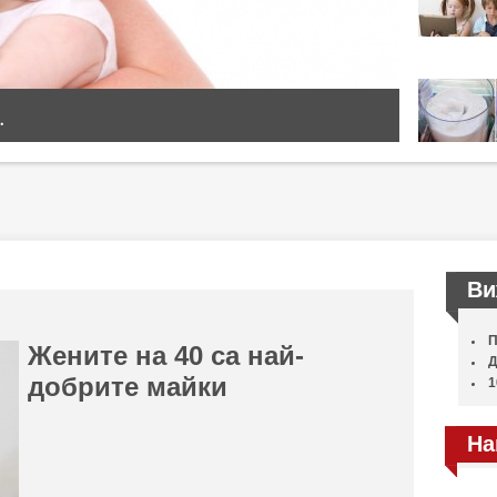
.
Ви
П
Жените на 40 са най-
Д
добрите майки
1
На