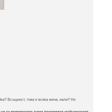
йка? Всъщност, това е всяка жена, нали? Но
, че съвременните дами проявяват майчинските