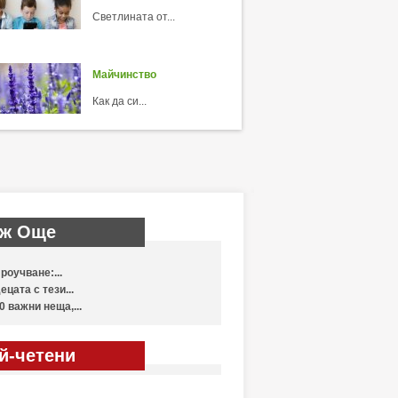
Светлината от...
Майчинство
Как да си...
ж Още
роучване:...
ецата с тези...
0 важни неща,...
й-четени