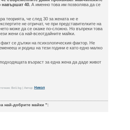
о навършат 40.
А именно това им позволява да се
ра теорията, че след 30 за жената не е
 експертите не отричат, че при представителките на
нето може да се окаже по-сложно. Но въпреки това
тези жени са най-всеотдайните майки.
 факт се дължи на психологическия фактор. Не
еменееш и родиш на тези години е като едно малко
й-подходящата възраст за една жена да даде живот
Никол
точник: BeU.bg | Автор:
са най-добрите майки ":