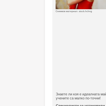
Снимков материал: stock.hchng
Знаете ли коя е идеалната ма
учените са малко по-точни!
Специалисти са установили