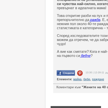
си чувства най-силно, когат
превърнат в идеалната мама!
Това откритие разби на пух и п
препоръчително да
ражда
. Е,
нежния пол около 40-те ражда
статистиката е категорична – 
Според изследователите този
можем да отречем, че да забр
чудо!
А вие как смятате? Кога е на
на първото си
бебче
?
13:30 | 12-28-11
Из
Елементи:
майка
,
бебе
,
раждане
Коментари към
"Жените на 40 