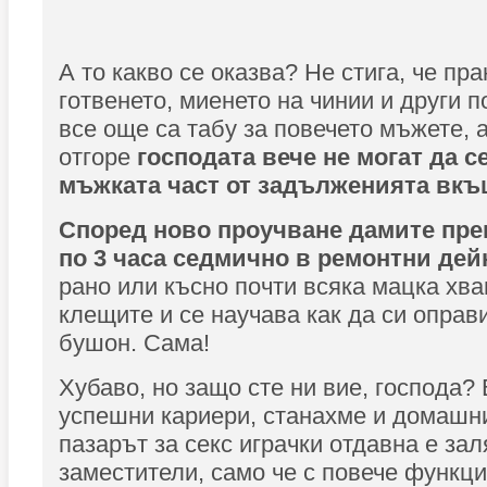
А то какво се оказва? Не стига, че пра
готвенето, миенето на чинии и други 
все още са табу за повечето мъжете, 
отгоре
господата вече не могат да се
мъжката част от задълженията вкъ
Според ново проучване дамите пре
по 3 часа седмично в ремонтни дей
рано или късно почти всяка мацка хва
клещите и се научава как да си оправ
бушон. Сама!
Хубаво, но защо сте ни вие, господа?
успешни кариери, станахме и домашни
пазарът за секс играчки отдавна е зал
заместители, само че с повече функ