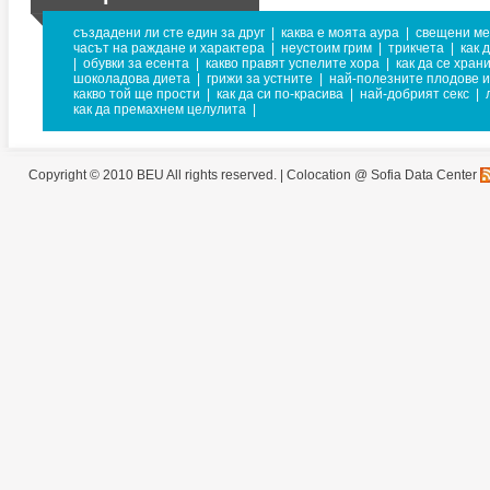
създадени ли сте един за друг
|
каква е моята аура
|
свещени ме
часът на раждане и характера
|
неустоим грим
|
трикчета
|
как 
|
обувки за есента
|
какво правят успелите хора
|
как да се хран
шоколадова диета
|
грижи за устните
|
най-полезните плодове и
какво той ще прости
|
как да си по-красива
|
най-добрият секс
|
как да премахнем целулита
|
Copyright © 2010 BEU All rights reserved. |
Colocation @ Sofia Data Center