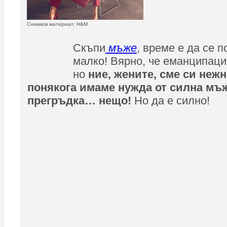
Снимков материал: H&M
Скъпи
мъже
, време е да се 
малко! Вярно, че еманципаци
но
ние, жените, сме си неж
понякога имаме нужда от силна мъж
прегръдка… нещо!
Но да е силно!