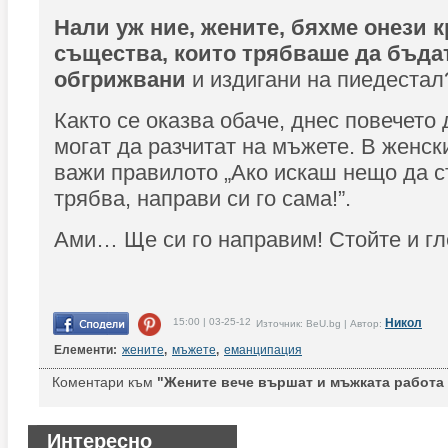
Нали уж ние, жените, бяхме онези 
същества, които трябваше да бъда
обгрижвани
и издигани на пиедестал
Както се оказва обаче, днес повечето
могат да разчитат на мъжете. В женск
важи правилото „Ако искаш нещо да ст
трябва, направи си го сама!”.
Ами… Ще си го направим! Стойте и г
15:00 | 03-25-12
Никол
Източник: BeU.bg | Автор:
Елементи:
жените
,
мъжете
,
еманципация
Коментари към
"Жените вече вършат и мъжката работа 
Интересно