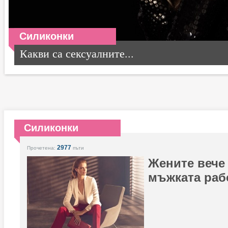
Силиконки
Какви са сексуалните...
Силиконки
2977
Прочетена:
пъти
Жените вече
мъжката раб