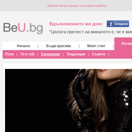
Жените вече вършат и мъжката работа
Вдъхновението ми днес
“Цялата прелест на миналото е, че е мин
Инти
Начало
Бъди красива
Моят стил
|
|
|
Пози
Ти и той
Силиконки
Тенденции
Съвети
|
|
|
|
|