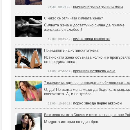
принципи успех успяла жена
06:30 | 09-26-13 |
С какво се отличава силната жена?
Силната жена е достатъчно силна да приеме
женската си слабост!
силна жена качества
19:00 | 09-19-12 |
Принципите на истинската жена
Истинската жена осъзнава колко й е провървяло
се е родила жена.
принципи истинска жена
21:00 | 07-10-12 |
7 разлики между порно звездата и обикновената ж
О, да! Не всяка жена може да бъде като мадам
клипчетата. А, и не трябва.
порно звезда порно актриси
21:00 | 10-10-13 |
Виж жена си като Богиня и животът ти ще стане Ра
Мъдрата история на един брак