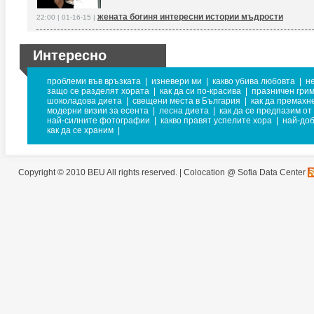
жената богиня интересни истории мъдрости
22:00 | 01-16-15 |
Интересно
проблеми във връзката
|
изневери ми
|
какво убива любовта
|
н
защо се разделят хората
|
как да си по-красива
|
празничен гри
шоколадова диета
|
свещени места в България
|
как да премахн
модерни визии за есента
|
лесна диета
|
как да се предпазим от
най-силните фотографии
|
какво правят успелите хора
|
най-доб
как да се храним
|
Copyright © 2010 BEU All rights reserved. |
Colocation @ Sofia Data Center