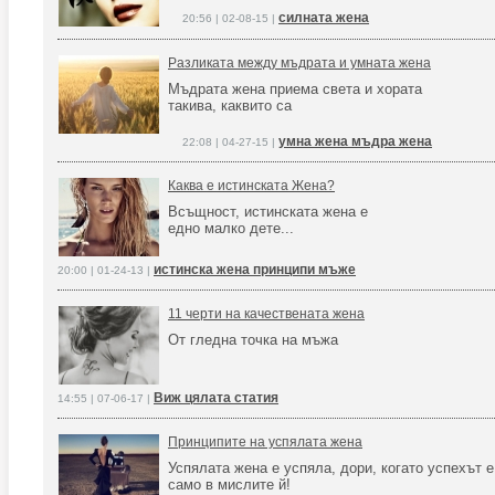
силната жена
20:56 | 02-08-15 |
Разликата между мъдрата и умната жена
Мъдрата жена приема света и хората
такива, каквито са
умна жена мъдра жена
22:08 | 04-27-15 |
Каква е истинската Жена?
Всъщност, истинската жена е
едно малко дете...
истинска жена принципи мъже
20:00 | 01-24-13 |
11 черти на качествената жена
От гледна точка на мъжа
Виж цялата статия
14:55 | 07-06-17 |
Принципите на успялата жена
Успялата жена е успяла, дори, когато успехът е
само в мислите й!