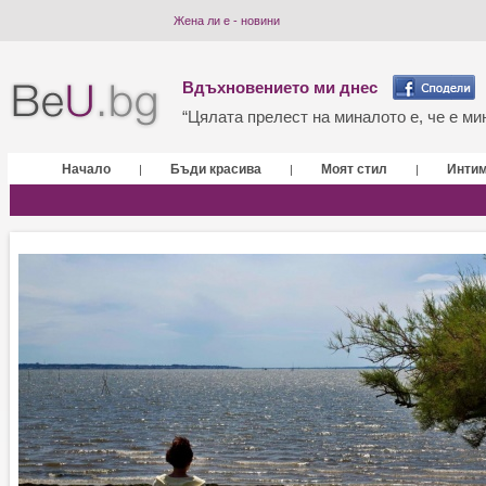
Жена ли е - новини
Вдъхновението ми днес
“Цялата прелест на миналото е, че е мин
Начало
Бъди красива
Моят стил
Инти
|
|
|