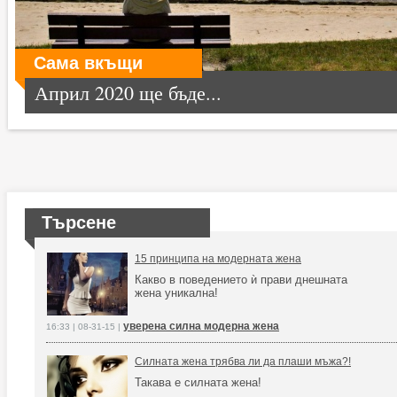
Сама вкъщи
Април 2020 ще бъде...
Търсене
15 принципа на модерната жена
Какво в поведението ѝ прави днешната
жена уникална!
уверена силна модерна жена
16:33 | 08-31-15 |
Силната жена трябва ли да плаши мъжа?!
Такава е силната жена!