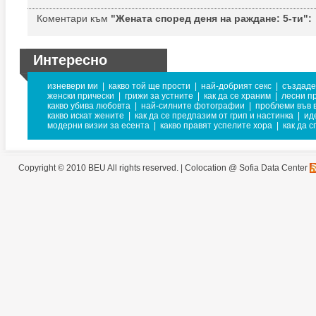
Коментари към
"Жената според деня на раждане: 5-ти":
Интересно
изневери ми
|
какво той ще прости
|
най-добрият секс
|
създаде
женски прически
|
грижи за устните
|
как да се храним
|
лесни п
какво убива любовта
|
най-силните фотографии
|
проблеми във 
какво искат жените
|
как да се предпазим от грип и настинка
|
ид
модерни визии за есента
|
какво правят успелите хора
|
как да 
Copyright © 2010 BEU All rights reserved. |
Colocation @ Sofia Data Center