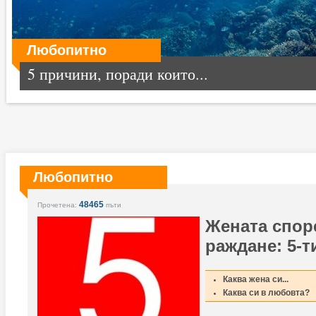
Любопитно
5 причини, поради които...
Любопитно
48465
Прочетена:
пъти
Жената спор
раждане: 5-т
Каква жена си...
Каква си в любовта?