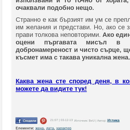
използвани и то точно от хората,
очаквали подобно нещо.
Странно е как бързият им ум се преп
им желания и представи. Но, ако се 
прави толкова неповторими.
Ако еди
оцени пъргавата мисъл в 
добронамереност и чисто сърце, ще
късмет има с такава уникална жена.
Каква жена сте според деня, в ко
можете да видите тук!
21:07 | 03-12-13
Иглика
Източник: BeU | Автор:
Елементи:
жена
,
дата
,
характер