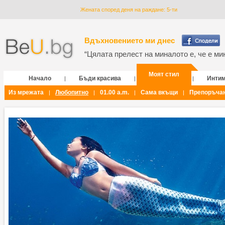
Жената според деня на раждане: 5-ти
Вдъхновението ми днес
“Цялата прелест на миналото е, че е мин
Моят стил
Начало
Бъди красива
Инти
|
|
|
Из мрежата
Любопитно
01.00 a.m.
Сама вкъщи
Препоръча
|
|
|
|