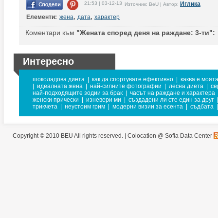
21:53 | 03-12-13
Иглика
Източник: BeU | Автор:
Елементи:
жена
,
дата
,
характер
Коментари към
"Жената според деня на раждане: 3-ти":
Интересно
шоколадова диета
|
как да спортувате ефективно
|
каква е моят
|
идеалната жена
|
най-силните фотографии
|
лесна диета
|
се
най-подходящите зодии за брак
|
часът на раждане и характера
женски прически
|
изневери ми
|
създадени ли сте един за друг
|
трикчета
|
неустоим грим
|
модерни визии за есента
|
съдбата
|
Copyright © 2010 BEU All rights reserved. |
Colocation @ Sofia Data Center