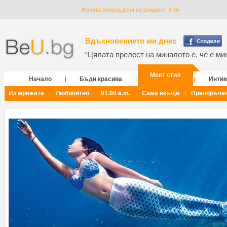
Жената според деня на раждане: 3-ти
Вдъхновението ми днес
“Цялата прелест на миналото е, че е мин
Моят стил
Начало
Бъди красива
Инти
|
|
|
Из мрежата
Любопитно
01.00 a.m.
Сама вкъщи
Препоръча
|
|
|
|