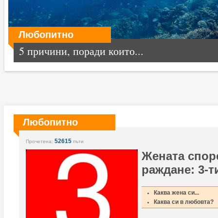
Любопитно
5 причини, поради които...
Любопитно
52615
Прочетена:
пъти
Жената спор
раждане: 3-т
Каква жена си...
Каква си в любовта?