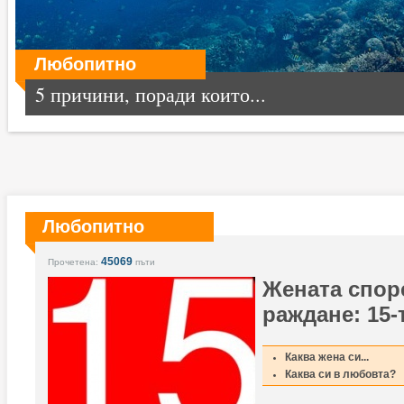
Любопитно
5 причини, поради които...
Любопитно
45069
Прочетена:
пъти
Жената спор
раждане: 15-
Каква жена си...
Каква си в любовта?