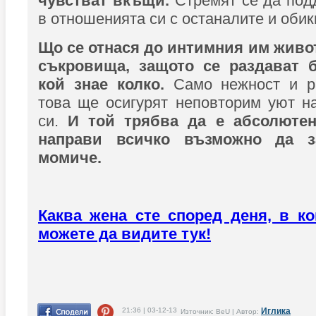
чувстват вкъщи.
Стремят се да по
в отношенията си с останалите и обик
Що се отнася до интимния им живот
съкровища, защото се раздават б
кой знае колко.
Само нежност и ра
това ще осигурят неповторим уют н
си.
И той трябва да е абсолютен
направи всичко възможно да з
момиче.
Каква жена сте според деня, в ко
можете да видите тук!
21:36 | 03-12-13
Иглика
Източник: BeU | Автор: