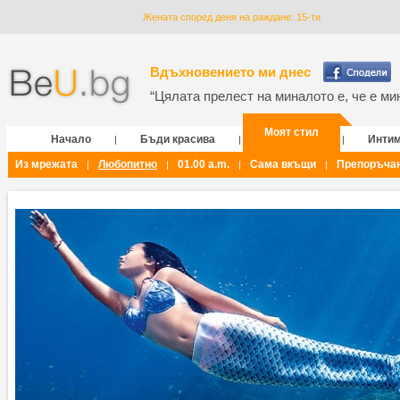
Жената според деня на раждане: 15-ти
Вдъхновението ми днес
“Цялата прелест на миналото е, че е мин
Моят стил
Начало
Бъди красива
Инти
|
|
|
Из мрежата
Любопитно
01.00 a.m.
Сама вкъщи
Препоръча
|
|
|
|