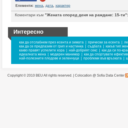
Елементи:
жена
,
дата
,
характер
Коментари към
"Жената според деня на раждане: 15-ти"
Интересно
как да отслабнем през есента и зимата
|
прически за есента
|
ле
как да се предпазим от грип и настинка
|
съдбата
|
какъв тип жен
какво правят успелите хора
|
най-добрият секс
|
как да си по-кр
идеалната жена
|
модерен маникюр
|
как да спортувате ефекти
най-полезните плодове и зеленчуци
|
проблеми във връзката
|
ш
Copyright © 2010 BEU All rights reserved. |
Colocation @ Sofia Data Center