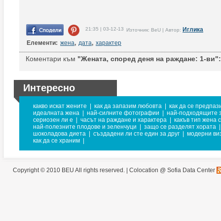
21:35 | 03-12-13
Иглика
Източник: BeU | Автор:
Елементи:
жена
,
дата
,
характер
Коментари към
"Жената, според деня на раждане: 1-ви":
Интересно
какво искат жените
|
как да запазим любовта
|
как да се предпаз
идеалната жена
|
най-силните фотографии
|
най-подходящите з
сериозен ли е
|
часът на раждане и характера
|
какъв тип жена 
най-полезните плодове и зеленчуци
|
защо се разделят хората
|
шоколадова диета
|
създадени ли сте един за друг
|
модерни ви
как да се храним
|
Copyright © 2010 BEU All rights reserved. |
Colocation @ Sofia Data Center