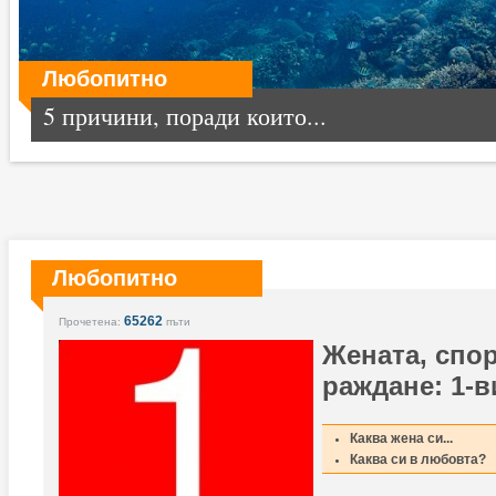
Любопитно
5 причини, поради които...
Любопитно
65262
Прочетена:
пъти
Жената, спор
раждане: 1-в
Каква жена си...
Каква си в любовта?