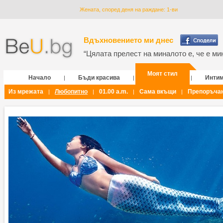
Жената, според деня на раждане: 1-ви
Вдъхновението ми днес
“Цялата прелест на миналото е, че е мин
Моят стил
Начало
Бъди красива
Инти
|
|
|
Из мрежата
Любопитно
01.00 a.m.
Сама вкъщи
Препоръча
|
|
|
|