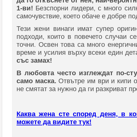
да го откъснете от нея, най-вероятн
1-ви!
Безспорни лидери, с много сил
самочувствие, което обаче е добре по
Тези жени винаги имат супер ориги
подходи, които в повечето случаи се
точни. Освен това са много енергичн
време и усилия върху всеки един де
със замах!
В любовта често изглеждат по-сту
само маска.
Отвътре им ври и кипи о
не смятат за нужно да ги разкриват пр
Каква жена сте според деня, в ко
можете да видите тук!