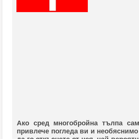
Ако сред многобройна тълпа са
привлече погледа ви и необяснимо