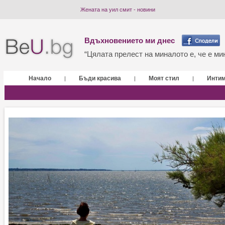
Жената на уил смит - новини
Вдъхновението ми днес
“Цялата прелест на миналото е, че е мин
Начало
Бъди красива
Моят стил
Инти
|
|
|