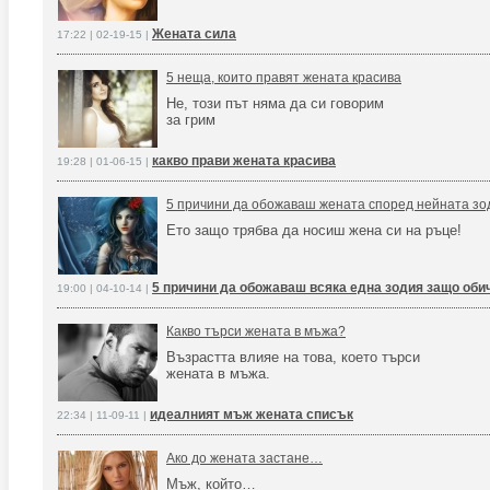
Жената сила
17:22 | 02-19-15 |
5 неща, които правят жената красива
Не, този път няма да си говорим
за грим
какво прави жената красива
19:28 | 01-06-15 |
5 причини да обожаваш жената според нейната зо
Ето защо трябва да носиш жена си на ръце!
5 причини да обожаваш всяка една зодия защо оби
19:00 | 04-10-14 |
Какво търси жената в мъжа?
Възрастта влияе на това, което търси
жената в мъжа.
идеалният мъж жената списък
22:34 | 11-09-11 |
Ако до жената застане…
Мъж, който…