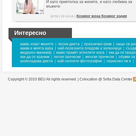
И като приятелка за жените, и като любима за
мъжете
Козирог жена Козирог зодия
19:56 | 02-10-16 |
Интересно
какво искат жените
|
лесна диета
|
празничен грим
|
защо се ра
каква е моята аура
|
най-полезните плодове и зеленчуци
|
създа
модерен маникюр
|
какво правят успелите хора
|
как да се предп
как да се храним
|
лесни прически
|
женски прически
|
обувки за
шоколадова диета
|
най-силните фотографии
|
сериозен ли е
|
Copyright © 2010 BEU All rights reserved. |
Colocation @ Sofia Data Center