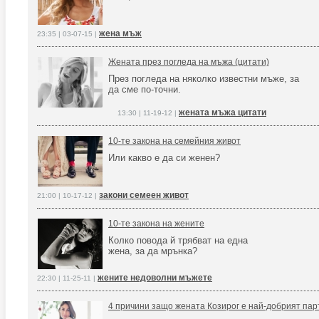
жена мъж
23:35 | 03-07-15 |
Жената през погледа на мъжа (цитати)
През погледа на няколко известни мъже, за
да сме по-точни.
жената мъжа цитати
13:30 | 11-19-12 |
10-те закона на семейния живот
Или какво е да си женен?
закони семеен живот
21:00 | 10-17-12 |
10-те закона на жените
Колко повода й трябват на една
жена, за да мрънка?
жените недоволни мъжете
22:30 | 11-25-11 |
4 причини защо жената Козирог е най-добрият пар