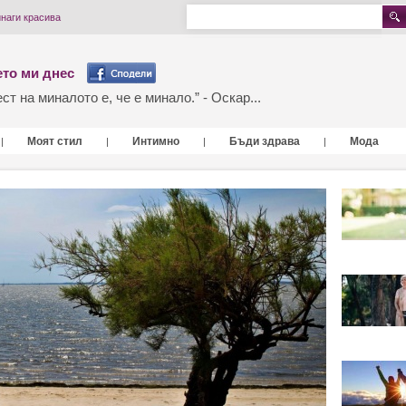
наги красива
то ми днес
т на миналото е, че е минало.” - Оскар...
Моят стил
Интимно
Бъди здрава
Мода
|
|
|
|