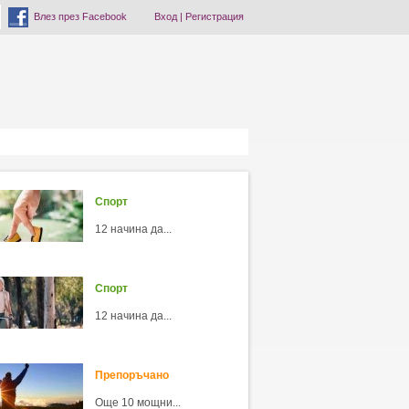
Влез през Facebook
Вход
|
Регистрация
Спорт
12 начина да...
Спорт
12 начина да...
Препоръчано
Още 10 мощни...