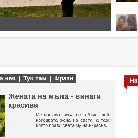
а нея
|
Тук-там
|
Фрази
На
Жената на мъжа - винаги
красива
Истинският
не обича най-
мъж
красивата жена на света, а тази
която прави света му най-красив.