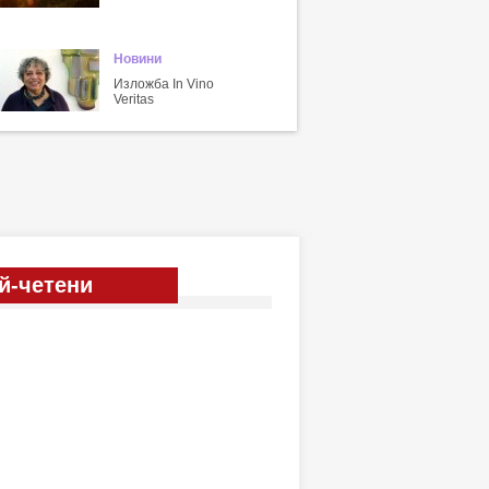
Новини
Изложба In Vino
Veritas
й-четени