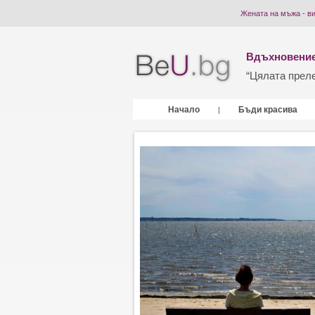
Жената на мъжа - ви
Вдъхновение
“Цялата прелес
Начало
Бъди красива
|