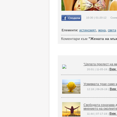
10:30 | 01-20-12 Снимк
Елементи:
истинският
,
жена
,
света
Коментари към
"Жената на мъж
“Цялата прелест на ми
Виж 
20:01 | 11-05-19 |
Усмивката трае само м
Виж 
12:18 | 09-26-19 |
Свободата означава д
мнението на околните
Виж 
11:44 | 07-17-19 |