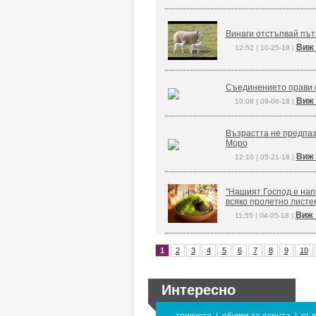
Винаги отстъпвай път
Виж 
12:52 | 10-25-18 |
Съединението прави 
Виж 
10:08 | 09-06-18 |
Възрастта не предпаз
Моро
Виж 
12:10 | 05-21-18 |
"Нашият Господ е напи
всяко пролетно листе
Виж 
11:55 | 04-05-18 |
1
2
3
4
5
6
7
8
9
10
Интересно