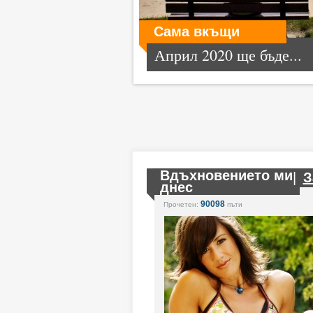
Сама вкъщи
Април 2020 ще бъде...
Вдъхновението ми
|
З
днес
90098
Прочетен:
пъти