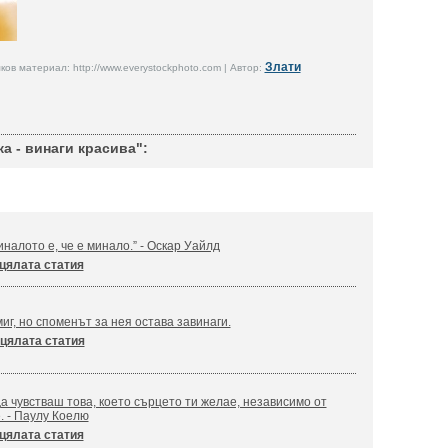
Злати
ов материал: http://www.everystockphoto.com | Автор:
а - винаги красива":
налото е, че е минало.” - Оскар Уайлд
цялата статия
иг, но споменът за нея остава завинаги.
цялата статия
а чувстваш това, което сърцето ти желае, независимо от
. - Паулу Коелю
цялата статия