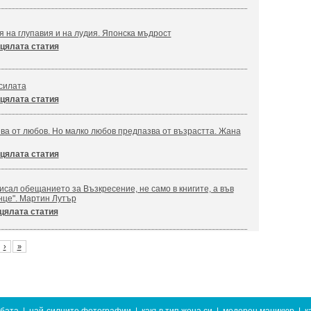
я на глупавия и на лудия. Японска мъдрост
цялата статия
силата
цялата статия
ва от любов. Но малко любов предпазва от възрастта. Жана
цялата статия
сал обещанието за Възкресение, не само в книгите, а във
нце". Мартин Лутър
цялата статия
›
»