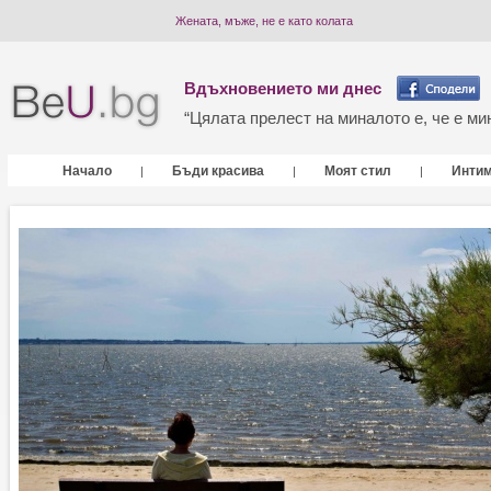
Жената, мъже, не е като колата
Вдъхновението ми днес
“Цялата прелест на миналото е, че е мин
Начало
Бъди красива
Моят стил
Инти
|
|
|