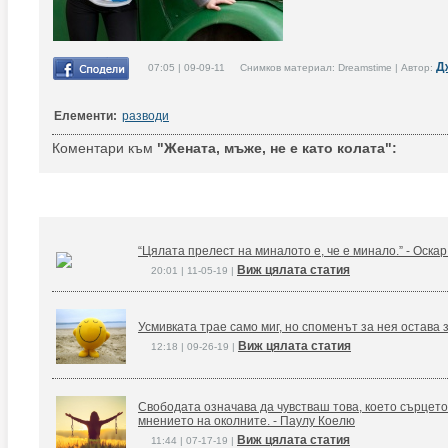
Д
07:05 | 09-09-11 Снимков материал: Dreamstime | Автор:
Елементи:
разводи
Коментари към
"Жената, мъже, не е като колата":
“Цялата прелест на миналото е, че е минало.” - Оска
Виж цялата статия
20:01 | 11-05-19 |
Усмивката трае само миг, но споменът за нея остава 
Виж цялата статия
12:18 | 09-26-19 |
Свободата означава да чувстваш това, което сърцето
мнението на околните. - Паулу Коелю
Виж цялата статия
11:44 | 07-17-19 |