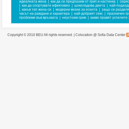
идеалната жена
|
как да се предпазим от грип и настинка
|
серио
|
как да спортувате ефективно
|
шоколадова диета
|
най-подход
|
какъв тип жена си
|
модерни визии за есента
|
защо се раздел
часът на раждане и характера
|
най-добрият секс
|
празничен г
проблеми във връзката
|
неустоим грим
|
какво правят успелите
Copyright © 2010 BEU All rights reserved. |
Colocation @ Sofia Data Center