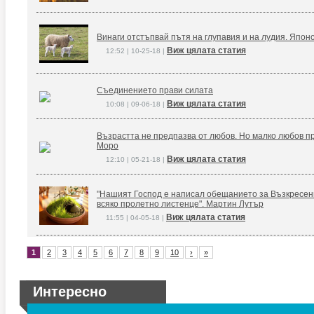
Винаги отстъпвай пътя на глупавия и на лудия. Япон
Виж цялата статия
12:52 | 10-25-18 |
Съединението прави силата
Виж цялата статия
10:08 | 09-06-18 |
Възрастта не предпазва от любов. Но малко любов п
Моро
Виж цялата статия
12:10 | 05-21-18 |
"Нашият Господ е написал обещанието за Възкресение
всяко пролетно листенце". Мартин Лутър
Виж цялата статия
11:55 | 04-05-18 |
1
2
3
4
5
6
7
8
9
10
›
»
Интересно