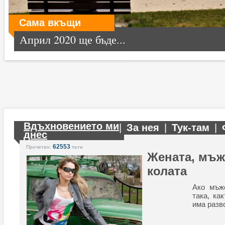
Сама вкъщи
Април 2020 ще бъде...
Вдъхновението ми
|
За нея
|
Тук-там
|
днес
62553
Прочетен:
пъти
Жената, мъже
колата
Ако мъж
така, ка
има разв