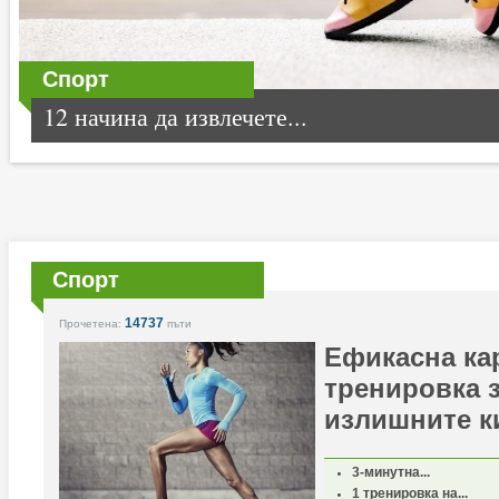
Спорт
12 начина да извлечете...
Спорт
14737
Прочетена:
пъти
Ефикасна ка
тренировка з
излишните к
3-минутна...
1 тренировка на...