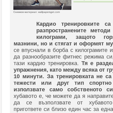
Снимков материал: wallpapersget.com
Кардио тренировките са
разпространените методи
килограми, защото го
мазнини, но и стягат и оформят м
се впуснали в борба с килограмите и
да разнообразите фитнес режима си
тази кардио тренировка.
Тя е разде
упражнения, като между всяка от гр
10 минути.
За тренировката не с
тежести или друг тип спортно
използвате само собственото си
хубавото е, че можете да я направите
да се възползвате от хубавот
пригответе си близо един час за едн