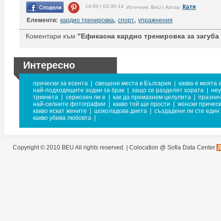
14:00 | 03-30-14
Катя
Източник: BeU | Автор:
Елементи:
кардио тренировка
,
спорт
,
упражнения
Коментари към
"Ефикасна кардио тренировка за загуба
Интересно
прически за есента
|
свещени места в България
|
каква е моята 
най-подходящите зодии за брак
|
защо се разделят хората
|
неу
трикчета
|
сериозен ли е
|
как да премахнем целулита
|
празнич
най-силните фотографии
|
какво той ще прости
|
женски причес
какво искат жените
|
шоколадова диета
|
създадени ли сте един 
какво убива любовта
|
Copyright © 2010 BEU All rights reserved. |
Colocation @ Sofia Data Center