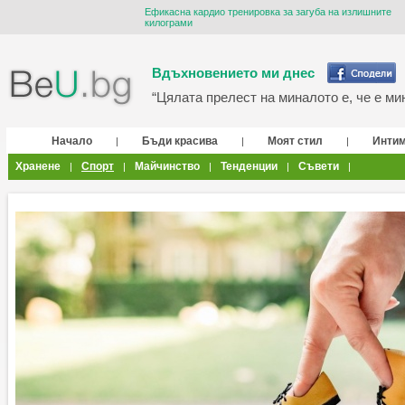
Ефикасна кардио тренировка за загуба на излишните
килограми
Вдъхновението ми днес
“Цялата прелест на миналото е, че е мин
Начало
Бъди красива
Моят стил
Инти
|
|
|
Хранене
Спорт
Майчинство
Тенденции
Съвети
|
|
|
|
|