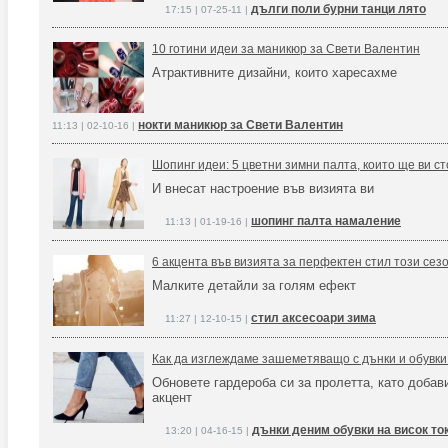
дълги поли бурни танци лято
17:15 | 07-25-11 |
10 готини идеи за маникюр за Свети Валентин
Атрактивните дизайни, които харесахме
нокти маникюр за Свети Валентин
11:13 | 02-10-16 |
Шопинг идеи: 5 цветни зимни палта, които ще ви с
И внесат настроение във визията ви
шопинг палта намаление
11:13 | 01-19-16 |
6 акцента във визията за перфектен стил този сез
Малките детайли за голям ефект
стил аксесоари зима
11:27 | 12-10-15 |
Как да изглеждаме зашеметяващо с дънки и обувки 
Обновете гардероба си за пролетта, като добав
акцент
дънки деним обувки на висок то
13:20 | 04-16-15 |