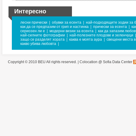
Интересно
лесни прически
|
обувки за есента
|
най-подходящите зодии за 
как да се предпазим от грип и настинка
|
прически за есента
|
ка
сериозен ли е
|
модерни визии за есента
|
как да запазим любов
най-силните фотографии
|
най-полезните плодове и зеленчуци
|
защо се разделят хората
|
каква е моята аура
|
свещени места в
какво убива любовта
|
Copyright © 2010 BEU All rights reserved. |
Colocation @ Sofia Data Center