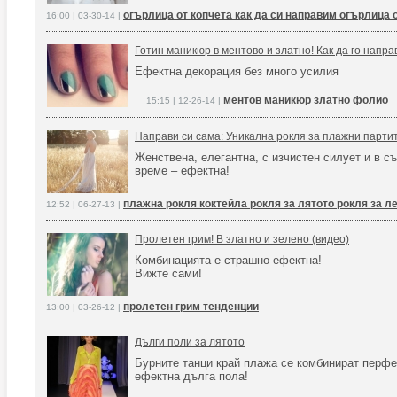
огърлица от копчета как да си направим огърлица о
16:00 | 03-30-14 |
Готин маникюр в ментово и златно! Как да го напра
Ефектна декорация без много усилия
ментов маникюр златно фолио
15:15 | 12-26-14 |
Направи си сама: Уникална рокля за плажни партит
Женствена, елегантна, с изчистен силует и в с
време – ефектна!
плажна рокля коктейла рокля за лятото рокля за л
12:52 | 06-27-13 |
Пролетен грим! В златно и зелено (видео)
Комбинацията е страшно ефектна!
Вижте сами!
пролетен грим тенденции
13:00 | 03-26-12 |
Дълги поли за лятото
Бурните танци край плажа се комбинират перфе
ефектна дълга пола!