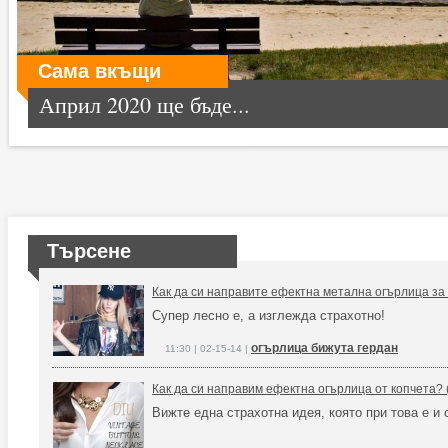
Сама вкъщи
Април 2020 ще бъде...
Търсене
Как да си направите ефектна метална огърлица за 
Супер лесно е, а изглежда страхотно!
огърлица бижута гердан
11:30 | 02-15-14 |
Как да си направим ефектна огърлица от копчета? 
Вижте една страхотна идея, която при това е и