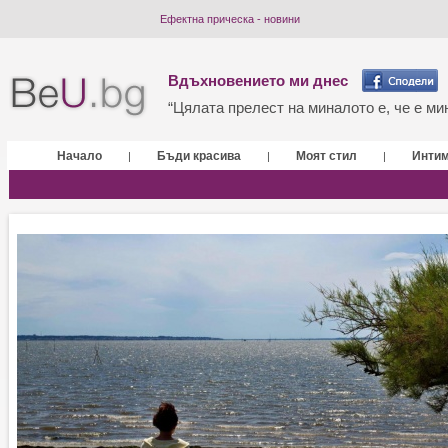
Ефектна прическа - новини
Вдъхновението ми днес
“Цялата прелест на миналото е, че е мин
Начало
Бъди красива
Моят стил
Инти
|
|
|