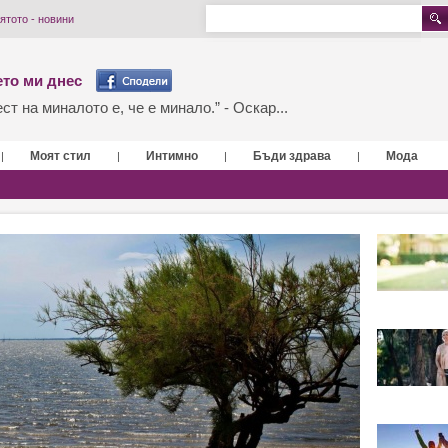
ятото - новини
то ми днес
т на миналото е, че е минало.” - Оскар...
Моят стил
Интимно
Бъди здрава
Мода
|
|
|
|