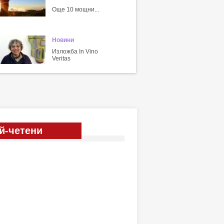
Още 10 мощни...
Новини
Изложба In Vino
Veritas
й-четени