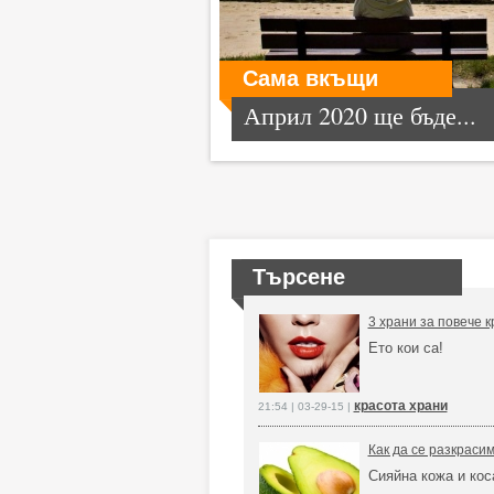
Сама вкъщи
Април 2020 ще бъде...
Търсене
3 храни за повече 
Ето кои са!
красота храни
21:54 | 03-29-15 |
Как да се разкрасим
Сияйна кожа и кос