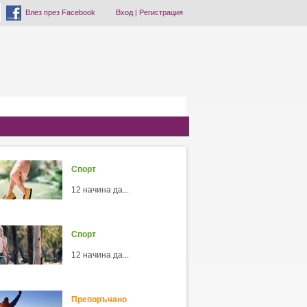
Влез през Facebook
Вход
|
Регистрация
Спорт
12 начина да...
Спорт
12 начина да...
Препоръчано