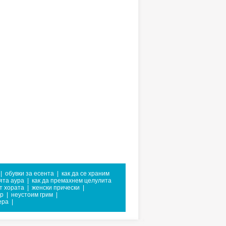
|
обувки за есента
|
как да се храним
ята аура
|
как да премахнем целулита
т хората
|
женски прически
|
р
|
неустоим грим
|
ера
|