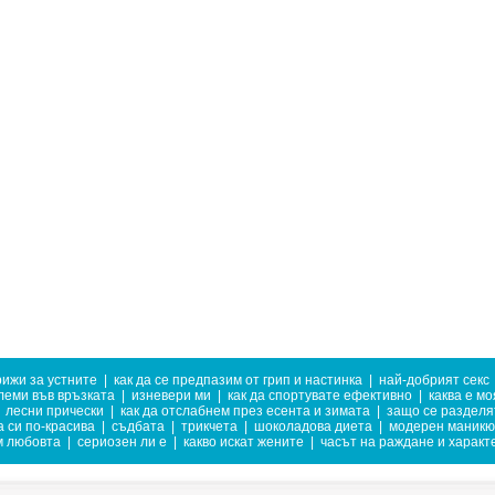
рижи за устните
|
как да се предпазим от грип и настинка
|
най-добрият секс
леми във връзката
|
изневери ми
|
как да спортувате ефективно
|
каква е мо
лесни прически
|
как да отслабнем през есента и зимата
|
защо се разделя
а си по-красива
|
съдбата
|
трикчета
|
шоколадова диета
|
модерен маникю
м любовта
|
сериозен ли е
|
какво искат жените
|
часът на раждане и характ