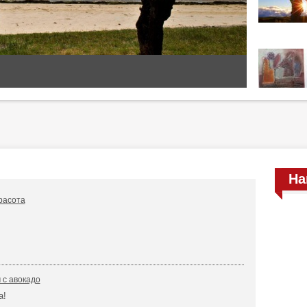
На
красота
 с авокадо
а!