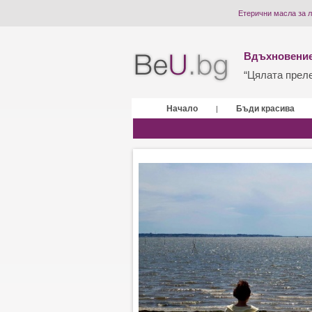
Етерични масла за л
Вдъхновение
“Цялата прелес
Начало
Бъди красива
|