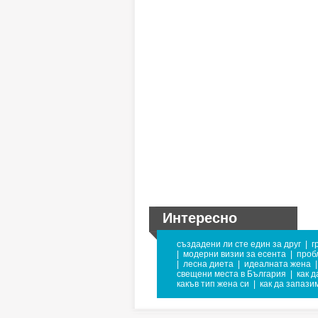
Интересно
създадени ли сте един за друг
|
г
|
модерни визии за есента
|
проб
|
лесна диета
|
идеалната жена
|
свещени места в България
|
как д
какъв тип жена си
|
как да запази