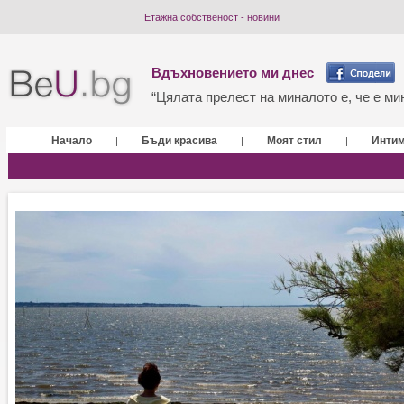
Етажна собственост - новини
Вдъхновението ми днес
“Цялата прелест на миналото е, че е мин
Начало
Бъди красива
Моят стил
Инти
|
|
|