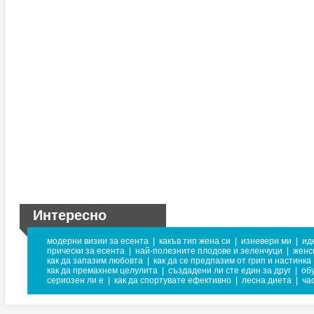
Интересно
модерни визии за есента
|
какъв тип жена си
|
изневери ми
|
ид
прически за есента
|
най-полезните плодове и зеленчуци
|
женс
как да запазим любовта
|
как да се предпазим от грип и настинка
как да премахнем целулита
|
създадени ли сте един за друг
|
об
сериозен ли е
|
как да спортувате ефективно
|
лесна диета
|
ча