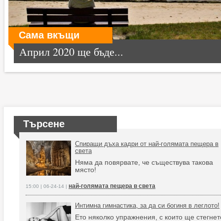
Сама вкъщи
Април 2020 ще бъде...
Търсене
Спиращи дъха кадри от най-голямата пещера в
света
Няма да повярвате, че съществува такова
място!
най-голямата пещера в света
15:00 | 06-24-14 |
Интимна гимнастика, за да си богиня в леглото!
Ето няколко упражнения, с които ще стегнет