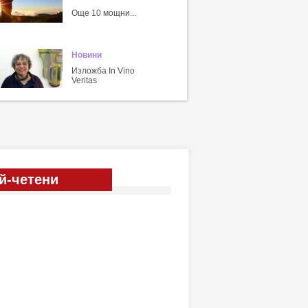
Още 10 мощни...
Новини
Изложба In Vino
Veritas
й-четени