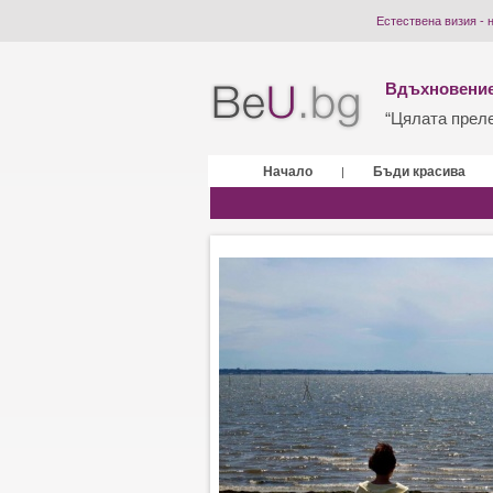
Естествена визия - 
Вдъхновение
“Цялата прелес
Начало
Бъди красива
|