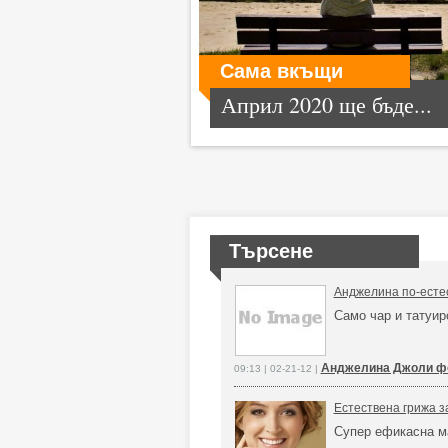
Сама вкъщи
Април 2020 ще бъде...
Търсене
Анджелина по-естес
Само чар и татуир
Анджелина Джоли фо
09:13 | 02-21-12 |
Естествена грижа з
Супер ефикасна м