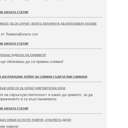
ж цялата статия
могат да се случат, когато започнете да използвате розова
 от Хималайската сол
ж цялата статия
злизаш чудесно на снимките!
 ще обожаваш да си правиш снимки!
а изглеждаме добре на снимки съвети при снимане
към себе си за силно чувствителни хора
те на свръхчувствителност и какво да правите, за да
режението и се възстановявате:
ж цялата статия
ащо някои се потят повече, отколкото други
тим повече: