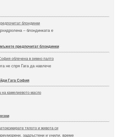
предпочитат блондинки
рхидролена – блондинката е
 мъжете предпочитат блондинки
 София облечена в зимно палто
ега не спря Гага да навлече
йди Гага София
а на камелиевото масло
лезни
детоксикирате тялото и живота си
преуморени, задръстени и унили, време