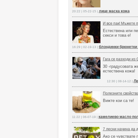
лице маска кожа
20:22 | 05-22-15 |
И все пак! Мъжете 
Естествена или пе
секси и това е!
блондинки брюнетки
16:29 | 02-19-13 |
Гага се разходи из
30 -градусовата ж
естествена кожа!
Ле
12:30 | 08-14-12 |
Полезните свойств
Вижте кои са те!
камелиево масло по
11:22 | 06-07-19 |
7 лесни начина да 
Ако се чувствате 