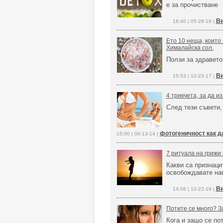
е за прочистване
Ви
18:40 | 05-28-19 |
Ето 10 неща, които 
Хималайска сол.
Ползи за здравето
Ви
15:53 | 10-23-17 |
4 трикчета, за да и
След тези съвети,
фотогеничност как д
15:00 | 06-13-14 |
7 ритуала на грижи 
Какви са признаци
освобождавате нап
Ви
14:06 | 10-22-19 |
Потите се много? З
Кога и защо се по