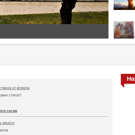
На
твена от всякога
овки стигат!
то сесия
а лицето
аска