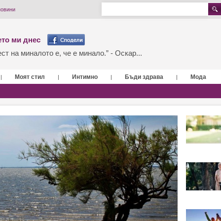
новини
то ми днес
т на миналото е, че е минало.” - Оскар...
Моят стил
Интимно
Бъди здрава
Мода
|
|
|
|