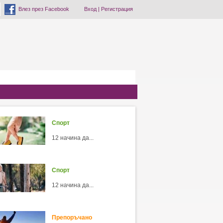
Влез през Facebook
Вход
|
Регистрация
Спорт
12 начина да...
Спорт
12 начина да...
Препоръчано