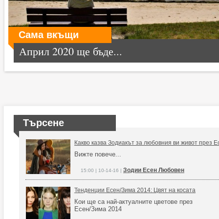
Сама вкъщи
Април 2020 ще бъде...
Търсене
Какво казва Зодиакът за любовния ви живот през Е
Вижте повече...
Зодии Есен Любовен
15:00 | 10-14-16 |
Тенденции Есен/Зима 2014: Цвят на косата
Кои ще са най-актуалните цветове през
Есен/Зима 2014