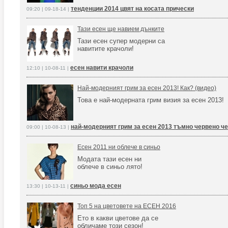
тенденции 2014 цвят на косата прически
09:20 | 09-18-14 |
Тази есен ще навием дънките
Тази есен супер модерни са
навитите крачоли!
есен навити крачоли
12:10 | 10-08-11 |
Най-модерният грим за есен 2013! Как? (видео)
Това е най-модерната грим визия за есен 2013!
най-модерният грим за есен 2013 тъмно червено ч
09:00 | 10-08-13 |
Есен 2011 ни облече в синьо
Модата тази есен ни
облече в синьо лято!
синьо мода есен
13:30 | 10-13-11 |
Топ 5 на цветовете на ЕСЕН 2016
Ето в какви цветове да се
обличаме този сезон!