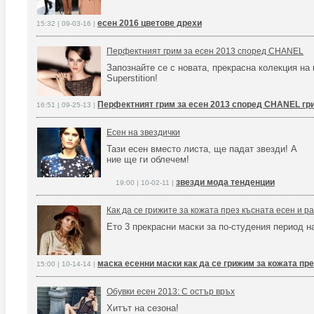
есен 2016 цветове дрехи
15:32 | 09-03-16 |
Перфектният грим за есен 2013 според CHANEL
Запознайте се с новата, прекрасна колекция на
Superstition!
Перфектният грим за есен 2013 според CHANEL грим
16:51 | 09-25-13 |
Есен на звездички
Тази есен вместо листа, ще падат звезди! А
ние ще ги облечем!
звезди мода тенденции
19:00 | 10-02-11 |
Как да се грижите за кожата през късната есен и р
Ето 3 прекрасни маски за по-студения период н
маска есенни маски как да се грижим за кожата пре
15:00 | 10-14-14 |
Обувки есен 2013: С остър връх
Хитът на сезона!