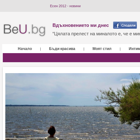
Есен 2012 - новини
Вдъхновението ми днес
“Цялата прелест на миналото е, че е мин
Начало
Бъди красива
Моят стил
Инти
|
|
|