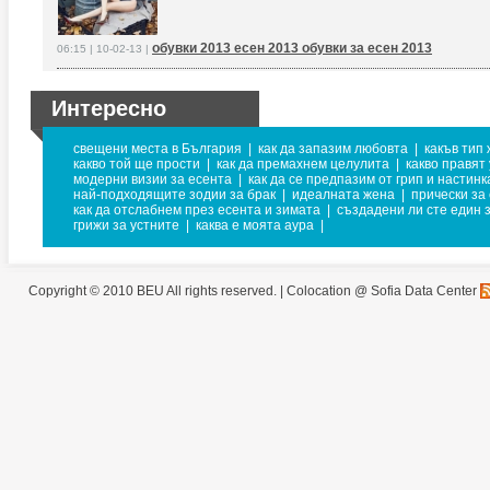
обувки 2013 есен 2013 обувки за есен 2013
06:15 | 10-02-13 |
Интересно
свещени места в България
|
как да запазим любовта
|
какъв тип 
какво той ще прости
|
как да премахнем целулита
|
какво правят
модерни визии за есента
|
как да се предпазим от грип и настинк
най-подходящите зодии за брак
|
идеалната жена
|
прически за
как да отслабнем през есента и зимата
|
създадени ли сте един з
грижи за устните
|
каква е моята аура
|
Copyright © 2010 BEU All rights reserved. |
Colocation @ Sofia Data Center