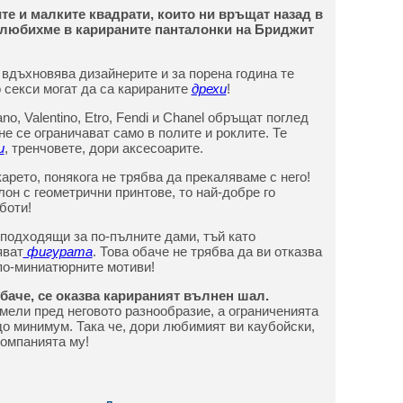
те и малките квадрати, които ни връщат назад в
 влюбихме в карираните панталонки на Бриджит
 вдъхновява дизайнерите и за порена година те
 секси могат да са карираните
дрехи
!
no, Valentino, Etro, Fendi и Chanel обръщат поглед
не се ограничават само в полите и роклите. Те
и
, тренчовете, дори аксесоарите.
карето, понякога не трябва да прекаляваме с него!
он с геометрични принтове, то най-добре го
боти!
 подходящи за по-пълните дами, тъй като
яват
фигурата
. Това обаче не трябва да ви отказва
 по-миниатюрните мотиви!
баче, се оказва карираният вълнен шал.
мели пред неговото разнообразие, а ограниченията
до минимум. Така че, дори любимият ви каубойски,
компанията му!