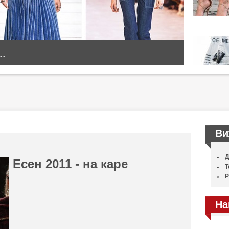
..
Ви
Д
Есен 2011 - на каре
Т
Р
На