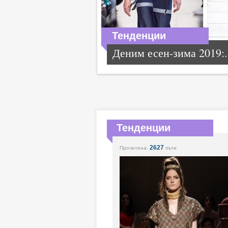
Тенденции
Деним есен-зима 2019:.
Тенденции
2627
Прочетена:
пъти