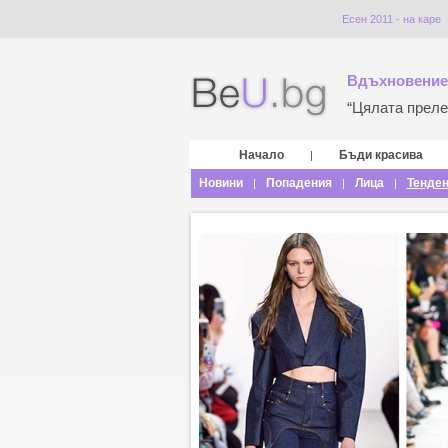
Есен 2011 - на каре
Вдъхновение
“Цялата прелес
Начало
Бъди красива
|
Новини
Попадения
Лица
Тенде
|
|
|