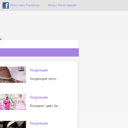
Влез през Facebook
Вход
|
Регистрация
Тенденции
Тенденции лято...
Тенденции
Розовият цвят бе...
Тенденции