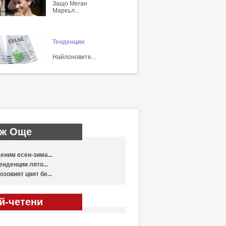
Защо Меган
Маркъл...
Тенденции
Найлоновите...
ж Още
еним есен-зима...
енденции лято...
озовият цвят бе...
й-четени