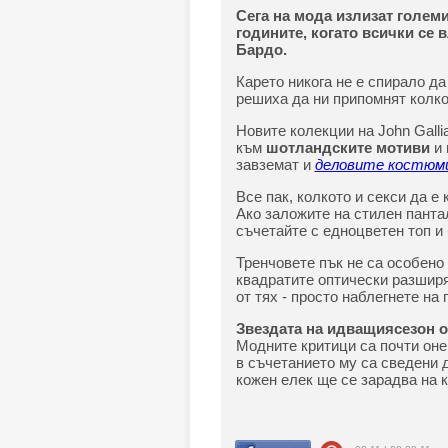
Сега на мода излизат големи
годините, когато всички се
Бардо.
Карето никога не е спирало да
решиха да ни припомнят колко
Новите колекции на John Gallia
към
шотландските мотиви
и 
завземат и
деловите костюм
Все пак, колкото и секси да е 
Ако заложите на стилен пантал
съчетайте с едноцветен топ и 
Тренчовете пък не са особено
квадратите оптически разшир
от тях - просто наблегнете на
Звездата на идващиясезон о
Модните критици са почти оне
в съчетанието му са сведени 
кожен елек ще се зарадва на 