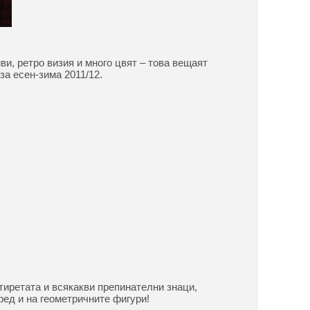
и, ретро визия и много цвят – това вещаят
за есен-зима 2011/12.
тиретата и всякакви препинателни знаци,
ред и на геометричните фигури!