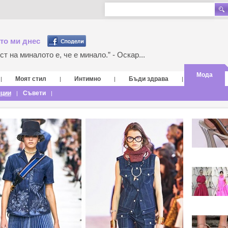
то ми днес
т на миналото е, че е минало.” - Оскар...
Мода
Моят стил
Интимно
Бъди здрава
|
|
|
|
нции
Съвети
|
|