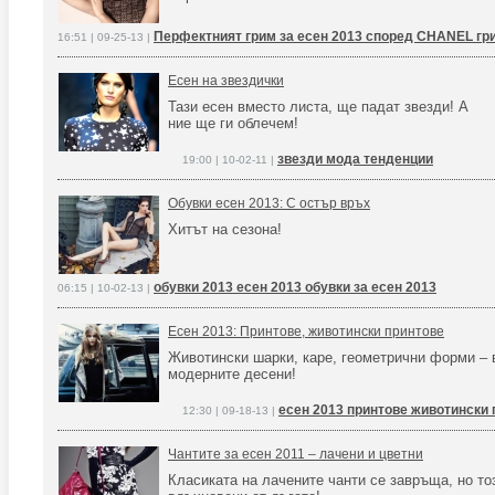
Перфектният грим за есен 2013 според CHANEL грим
16:51 | 09-25-13 |
Есен на звездички
Тази есен вместо листа, ще падат звезди! А
ние ще ги облечем!
звезди мода тенденции
19:00 | 10-02-11 |
Обувки есен 2013: С остър връх
Хитът на сезона!
обувки 2013 есен 2013 обувки за есен 2013
06:15 | 10-02-13 |
Есен 2013: Принтове, животински принтове
Животински шарки, каре, геометрични форми – 
модерните десени!
есен 2013 принтове животински 
12:30 | 09-18-13 |
Чантите за есен 2011 – лачени и цветни
Класиката на лачените чанти се завръща, но тоз