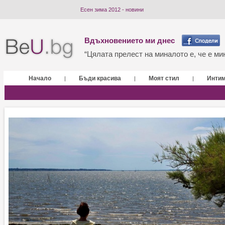
Есен зима 2012 - новини
Вдъхновението ми днес
“Цялата прелест на миналото е, че е мин
Начало
Бъди красива
Моят стил
Инти
|
|
|