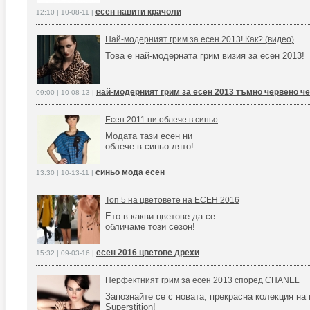
есен навити крачоли
12:10 | 10-08-11 |
Най-модерният грим за есен 2013! Как? (видео)
Това е най-модерната грим визия за есен 2013!
най-модерният грим за есен 2013 тъмно червено ч
09:00 | 10-08-13 |
Есен 2011 ни облече в синьо
Модата тази есен ни
облече в синьо лято!
синьо мода есен
13:30 | 10-13-11 |
Топ 5 на цветовете на ЕСЕН 2016
Ето в какви цветове да се
обличаме този сезон!
есен 2016 цветове дрехи
15:32 | 09-03-16 |
Перфектният грим за есен 2013 според CHANEL
Запознайте се с новата, прекрасна колекция на
Superstition!