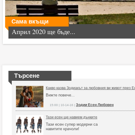
Сама вкъщи
Април 2020 ще бъде...
Търсене
Какво казва Зодиакът за любовния ви живот през Е
Вижте повече...
Зодии Есен Любовен
15:00 | 10-14-16 |
Тази есен ще навием дънките
Тази есен супер модерни са
навитите крачоли!