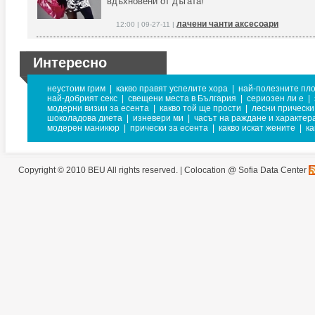
вдъхновени от дъгата!
лачени чанти аксесоари
12:00 | 09-27-11 |
Интересно
неустоим грим
|
какво правят успелите хора
|
най-полезните пло
най-добрият секс
|
свещени места в България
|
сериозен ли е
|
модерни визии за есента
|
какво той ще прости
|
лесни прически
шоколадова диета
|
изневери ми
|
часът на раждане и характер
модерен маникюр
|
прически за есента
|
какво искат жените
|
ка
Copyright © 2010 BEU All rights reserved. |
Colocation @ Sofia Data Center