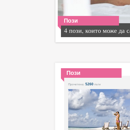
Пози
4 пози, които може да са
Пози
5260
Прочетена:
пъти