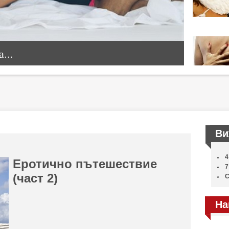
...
Ви
4
Еротично пътешествие
7
(част 2)
С
На