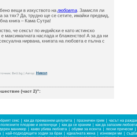
обено вещи в изкуството на
любовта
. Замисля ли
за за тях? Да, трудно ще се сетите, имайки предвид,
бна книга – Кама Сутра!
ство, че сексът по индийски е като истинско
л е максималната наслада и блаженство! А за да ни
сексуална нирвана, книгата на любовта е пълна с
Никол
точник: BeU.bg | Автор:
шествие (част 2)":
брият секс
|
как да премахнем целулита
|
празничен грим
|
часът на ражда
-полезните плодове и зеленчуци
|
как да се храним
|
как да запазим любовт
дерен маникюр
|
какво убива любовта
|
обувки за есента
|
лесни прически
|
а
|
най-подходящите зодии за брак
|
идеалната жена
|
изневери ми
|
съдба