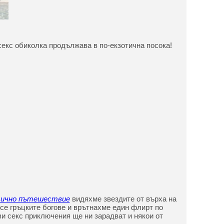
екс обиколка продължава в по-екзотична посока!
ично пътешествие
видяхме звездите от върха на
е гръцките богове и врътнахме един флирт по
ви секс приключения ще ни зарадват и някои от