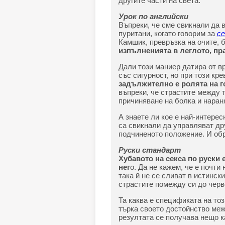
другите части на света.
Урок по английски
Въпреки, че сме свикнали да 
пуритани, когато говорим за
с
Камшик, превръзка на очите, 
изпълненията в леглото, пра
Дали този маниер датира от в
със сигурност, но при този кр
задължително е ролята на 
въпреки, че страстите между т
причиняване на болка и нараня
А знаете ли кое е най-интере
са свикнали да управляват др
подчиненото положение. И обр
Руски стандарт
Хубавото на секса по руски 
нег
о. Да не кажем, че е почт
така й не се сливат в истинск
страстите помежду си до черв
Та каква е спецификата на то
търка своето достойнство межд
резултата се получава нещо к