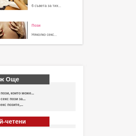
6 съвета за тих...
Пози
Няколко секс...
ж Още
 пози, които може...
 секс пози за...
екс позите,...
й-четени