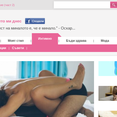
е (част 2)
то ми днес
т на миналото е, че е минало.” - Оскар...
Интимно
Моят стил
Бъди здрава
Мода
|
|
|
|
нции
Съвети
|
|