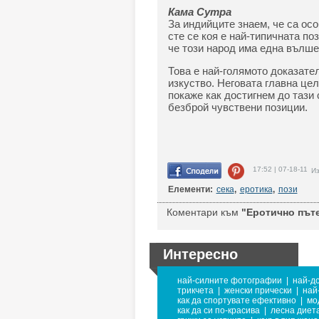
Кама Сутра
За индийците знаем, че са ос
сте се коя е най-типичната по
че този народ има една вълше
Това е най-голямото доказател
изкуство. Неговата главна це
покаже как достигнем до тази 
безброй чувствени позиции.
17:52 | 07-18-11
Из
Елементи:
сека
,
еротика
,
пози
Коментари към
"Еротично пъте
Интересно
най-силните фотографии
|
най-до
трикчета
|
женски прически
|
най
как да спортувате ефективно
|
мо
как да си по-красива
|
лесна диет