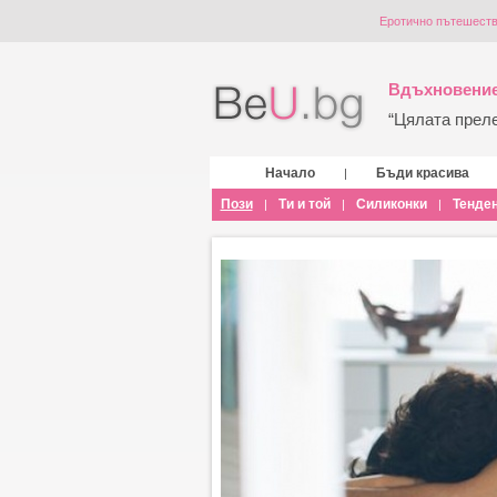
Еротично пътешестви
Вдъхновение
“Цялата прелес
Начало
Бъди красива
|
Пози
Ти и той
Силиконки
Тенде
|
|
|