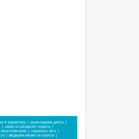
не и характера
|
шоколадова диета
|
а
|
защо се разделят хората
|
неустоим грим
|
сериозен ли е
|
та
|
модерни визии за есента
|