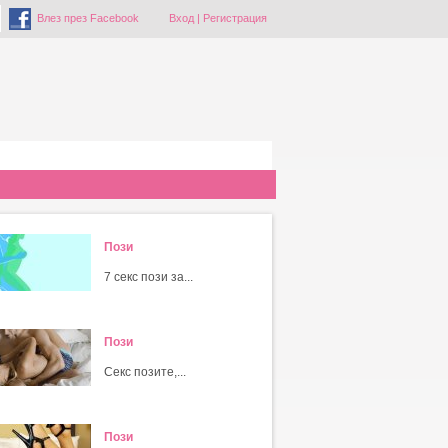
Влез през Facebook
Вход
|
Регистрация
Пози
7 секс пози за...
Пози
Секс позите,...
Пози