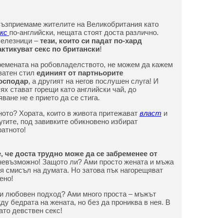
възприемаме жителите на Великобритания като
екс
по-английски, нещата стоят доста различно.
белезници –
тези, които си падат по-хард
ктикуват секс по британски
!
ремената на робовладелството, не можем да кажем
еватен стил
единият от партньорите
господар
, а другият на негов послушен слуга! И
ях стават горещи като английски чай, до
ване не е прието да се стига.
сното? Хората, които в живота притежават
власт
и
угите, под завивките обикновено избират
атното!
е, че доста трудно може да се забременее от
и невъзможно! Защото ли? Ами просто жената и мъжа
ия смисъл на думата. Но затова пък нагорещяват
ено!
зи любовен подход? Ами много проста – мъжът
у бедрата на жената, но без да прониква в нея. В
ато девствен секс!