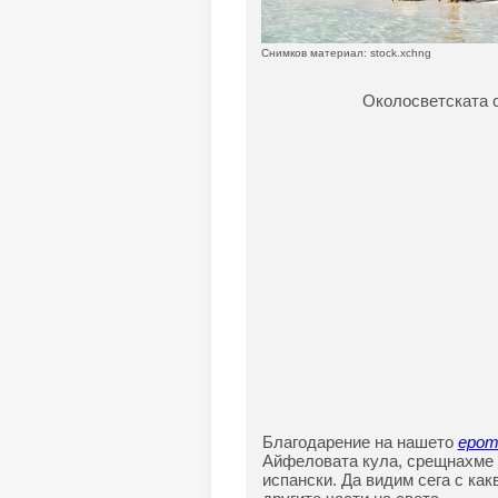
Снимков материал: stock.xchng
Околосветската с
Благодарение на нашето
ерот
Айфеловата кула, срещнахме с
испански. Да видим сега с как