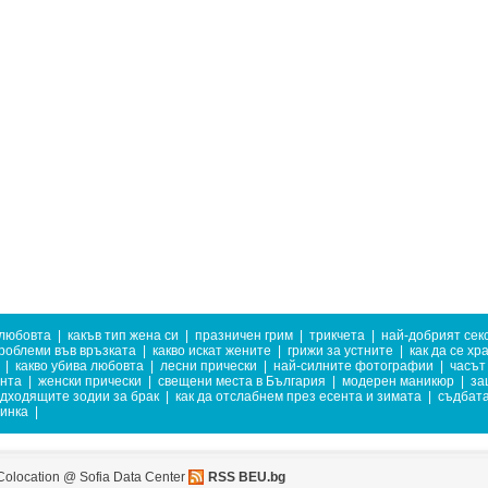
 любовта
|
какъв тип жена си
|
празничен грим
|
трикчета
|
най-добрият сек
роблеми във връзката
|
какво искат жените
|
грижи за устните
|
как да се хр
|
какво убива любовта
|
лесни прически
|
най-силните фотографии
|
часът
ента
|
женски прически
|
свещени места в България
|
модерен маникюр
|
за
дходящите зодии за брак
|
как да отслабнем през есента и зимата
|
съдбат
тинка
|
Colocation @ Sofia Data Center
RSS BEU.bg