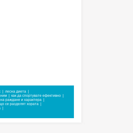
с
|
лесна диета
|
аним
|
как да спортувате ефективно
|
 на раждане и характера
|
що се разделят хората
|
а
|