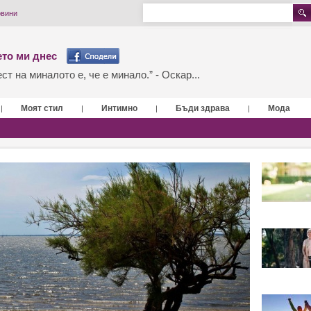
овини
то ми днес
т на миналото е, че е минало.” - Оскар...
Моят стил
Интимно
Бъди здрава
Мода
|
|
|
|