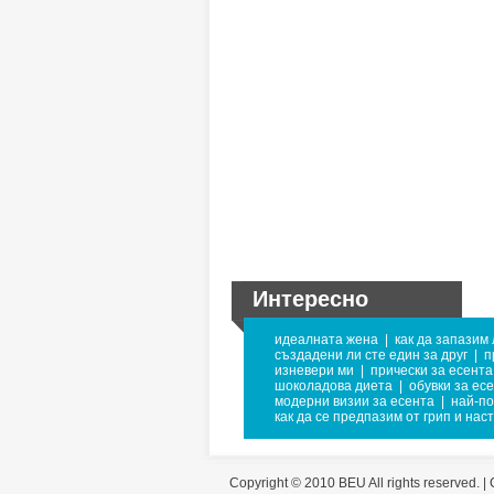
Интересно
идеалната жена
|
как да запазим
създадени ли сте един за друг
|
п
изневери ми
|
прически за есента
шоколадова диета
|
обувки за ес
модерни визии за есента
|
най-по
как да се предпазим от грип и нас
Copyright © 2010 BEU All rights reserved. |