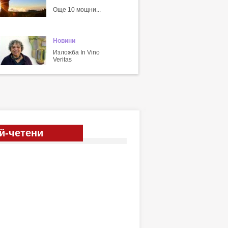
Още 10 мощни...
Новини
Изложба In Vino
Veritas
й-четени