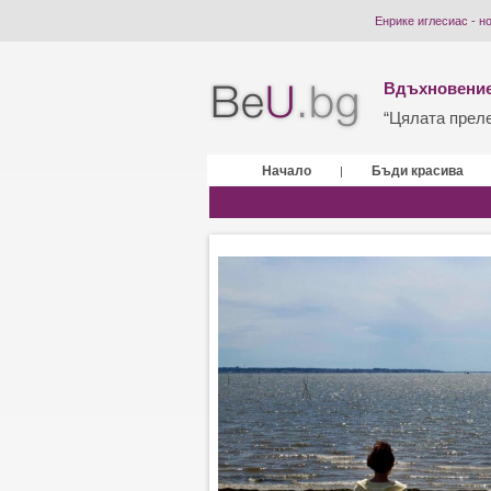
Енрике иглесиас - н
Вдъхновение
“Цялата прелес
Начало
Бъди красива
|