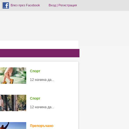
Влез през Facebook
Вход
|
Регистрация
Спорт
12 начина да...
Спорт
12 начина да...
Препоръчано