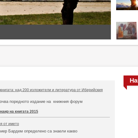
На
книгата: над 200 изложители и литература от Иберийския
почва поредното издание на книжния форум
наир на книгата 2015
я от името
виер Бардем определено са знаели какво