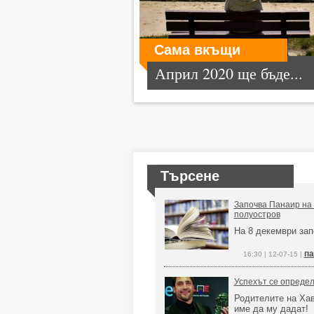
Сама вкъщи
Април 2020 ще бъде...
Търсене
Започва Панаир на 
полуостров
На 8 декември за
па
16:30 | 12-07-15 |
Успехът се определ
Родителите на Ха
име да му дадат!