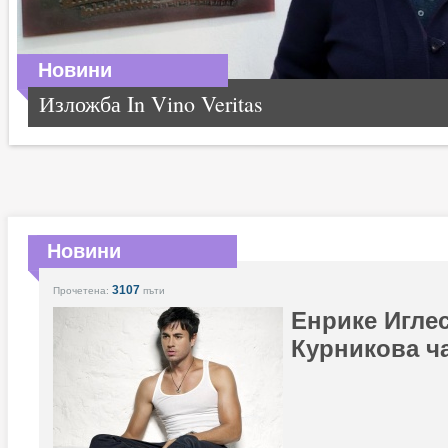
Новини
Изложба In Vino Veritas
Новини
3107
Прочетена:
пъти
Енрике Игле
Курникова ча