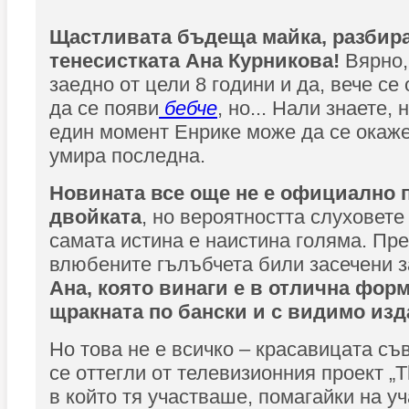
Щастливата бъдеща майка, разбира 
тенесистката Ана Курникова!
Вярно,
заедно от цели 8 години и да, вече се
да се появи
бебче
, но... Нали знаете,
един момент Енрике може да се окаже
умира последна.
Новината все още не е официално 
двойката
, но вероятността слуховете
самата истина е наистина голяма. Пр
влюбените гълъбчета били засечени з
Ана, която винаги е в отлична форм
щракната по бански и с видимо из
Но това не е всичко – красавицата съ
се оттегли от телевизионния проект „Th
в който тя участваше, помагайки на у