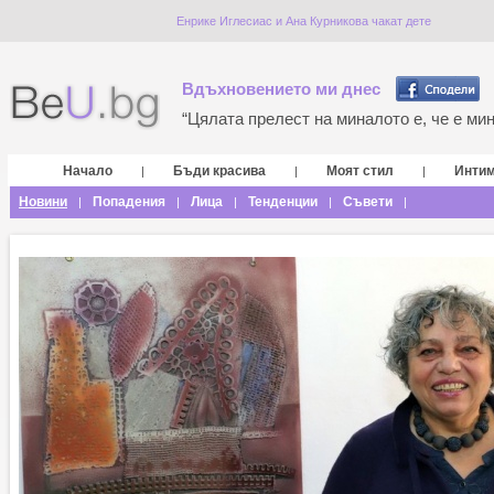
Енрике Иглесиас и Ана Курникова чакат дете
Вдъхновението ми днес
“Цялата прелест на миналото е, че е мина
Начало
Бъди красива
Моят стил
Инти
|
|
|
Новини
Попадения
Лица
Тенденции
Съвети
|
|
|
|
|