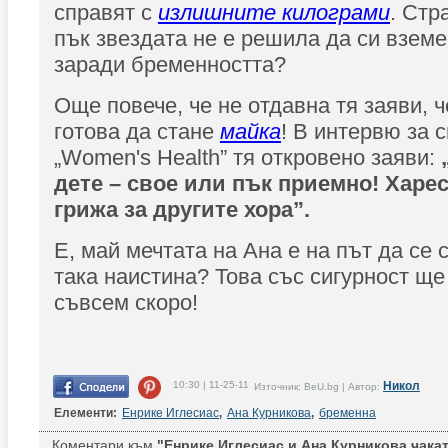
справят с
излишните килограми
. Стр
пък звездата не е решила да си вземе
заради бременността?
Още повече, че не отдавна тя заяви, ч
готова да стане
майка
! В интервю за 
„Women's Health” тя откровено заяви:
„
дете – свое или пък приемно! Харес
грижа за другите хора”.
Е, май мечтата на Ана е на път да се 
така наистина? Това със сигурност ще
съвсем скоро!
10:30 | 11-25-11
Никол
Източник: BeU.bg | Автор:
Елементи:
Енрике Иглесиас
,
Ана Курникова
,
бременна
Коментари към
"Енрике Иглесиас и Ана Курникова чакат