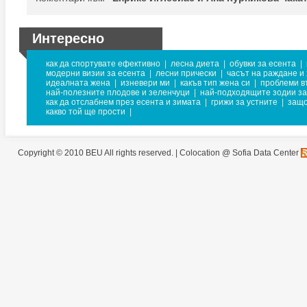
Интересно
как да спортувате ефективно
|
лесна диета
|
обувки за есента
|
модерни визии за есента
|
лесни прически
|
часът на раждане и
идеалната жена
|
изневери ми
|
какъв тип жена си
|
проблеми в
най-полезните плодове и зеленчуци
|
най-подходящите зодии за
как да отслабнем през есента и зимата
|
грижи за устните
|
защо
какво той ще прости
|
Copyright © 2010 BEU All rights reserved. |
Colocation @ Sofia Data Center