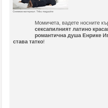
Снимков материал: Tribu magazine
Момичета, вадете носните къ
сексапилният латино краса
романтична душа Енрике Иг
става татко
!