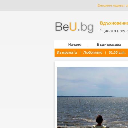
Емоциите жадуват св
Вдъхновение
“Цялата прелес
Начало
Бъди красива
|
Из мрежата
Любопитно
01.00 a.m.
|
|