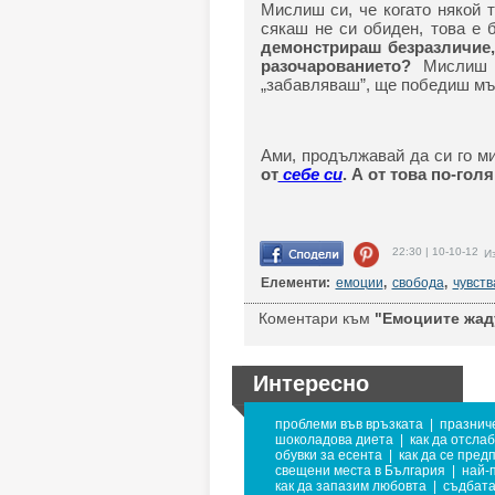
Мислиш си, че когато някой 
сякаш не си обиден, това е 
демонстрираш безразличие, 
разочарованието?
Мислиш 
„забавляваш”, ще победиш м
Ами, продължавай да си го 
от
себе си
. А от това по-гол
22:30 | 10-10-12
Из
Елементи:
емоции
,
свобода
,
чувств
Коментари към
"Емоциите жаду
Интересно
проблеми във връзката
|
празнич
шоколадова диета
|
как да отсла
обувки за есента
|
как да се пред
свещени места в България
|
най-
как да запазим любовта
|
съдбат