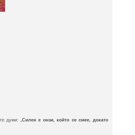
те думи: „
Силен е онзи, който се смее, докато