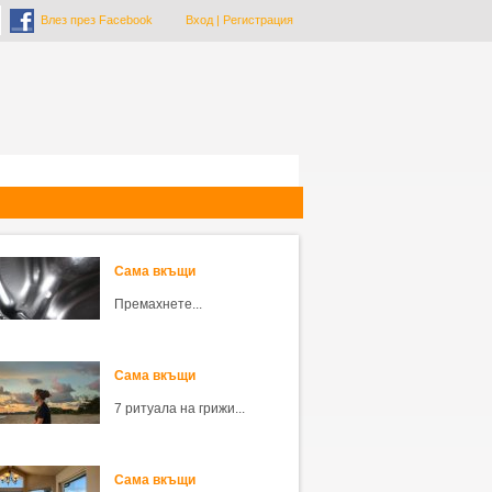
Влез през Facebook
Вход
|
Регистрация
Сама вкъщи
Премахнете...
Сама вкъщи
7 ритуала на грижи...
Сама вкъщи