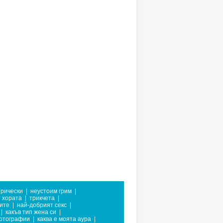
прически
|
неустоим грим
|
 хората
|
трикчета
|
ните
|
най-добрият секс
|
|
какъв тип жена си
|
отографии
|
каква е моята аура
|