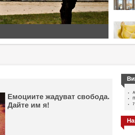
Ви
А
Емоциите жадуват свобода.
П
Дайте им я!
7
На