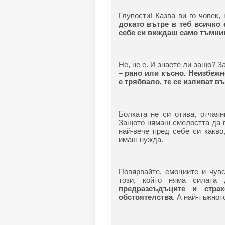
Глупости! Казва ви го човек,
докато вътре в теб всичко 
себе си виждаш само тъмнин
Не, не е. И знаете ли защо? 
– рано или късно. Неизбежно
е трябвало, те се изливат въ
Болката не си отива, отчаян
Защото нямаш смелостта да г
най-вече пред себе си какво
имаш нужда.
Повярвайте, емоциите и чув
този, който няма силата
предразсъдъците и стра
обстоятелства
. А най-тъжнот