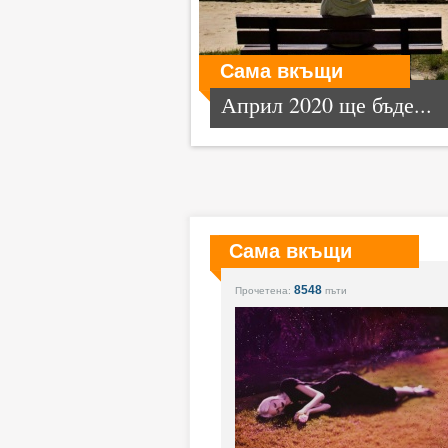
Сама вкъщи
Април 2020 ще бъде...
Сама вкъщи
8548
Прочетена:
пъти