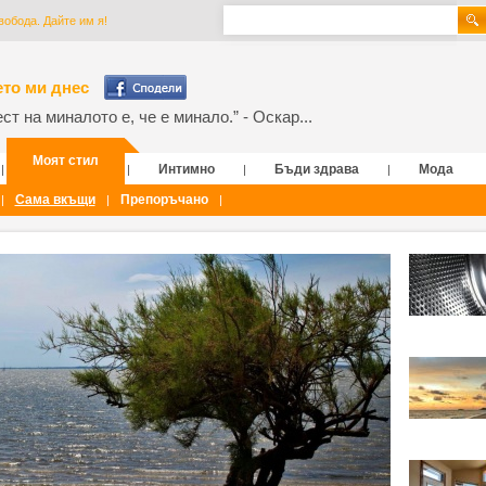
обода. Дайте им я!
то ми днес
т на миналото е, че е минало.” - Оскар...
Моят стил
Интимно
Бъди здрава
Мода
|
|
|
|
Сама вкъщи
Препоръчано
|
|
|