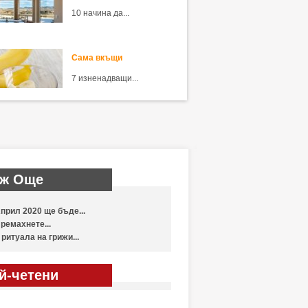
10 начина да...
Сама вкъщи
7 изненадващи...
ж Още
прил 2020 ще бъде...
ремахнете...
 ритуала на грижи...
й-четени