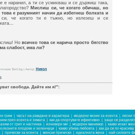
те е наранил, а ти се усмихваш и се държиш така,
благородство?
Мислиш си, че когато обичаш, но
това е разумният начин да избегнеш болката и
си, че когато ти е тъжно, но излезеш и се
ъката…
мислиш! Но
всичко това се нарича просто бягство
яма слабост, има ли?
Никол
точник: BeU.bg | Автор:
а
ват свобода. Дайте им я!":
ен грим
|
часът на раждане и характера
|
модерни визии за есента
|
лесни 
бнем през есента и зимата
|
как да спортувате ефективно
|
защо се разделят
пазим от грип и настинка
|
изневери ми
|
модерен маникюр
|
какво искат же
полезните плодове и зеленчуци
|
какво убива любовта
|
как да си по-красива
а
|
прически за есента
|
женски прически
|
идеалната жена
|
най-силните ф