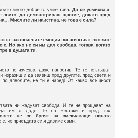
 който много добре го умее това.
Да се усмихваш,
е свито, да демонстрираш щастие, докато пред
а… Мислите ли наистина, че това е сила?
Защото
заключените емоции винаги късат оковите
 е. Но ако не си им дал свобода, тогава, когато
тре в душата ти.
ието не изчезва, даже напротив. Те те поглъщат.
и изразиш и да заявиш пред другите, пред света и
, по дяволите, не ти е наред! От какво всъщност
ствата ни жадуват свобода. И те не прощават на
 да им я даде. Те са жестоки и пред тях
ховете не се броят за смекчаващи вината
о е, че присъдата си я даваме сами.