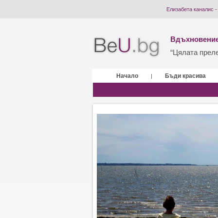
Елизабета каналис -
Вдъхновение
“Цялата прелес
Начало
Бъди красива
|