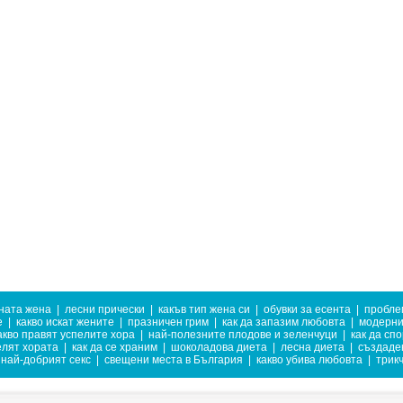
ната жена
|
лесни прически
|
какъв тип жена си
|
обувки за есента
|
пробле
е
|
какво искат жените
|
празничен грим
|
как да запазим любовта
|
модерни
акво правят успелите хора
|
най-полезните плодове и зеленчуци
|
как да сп
елят хората
|
как да се храним
|
шоколадова диета
|
лесна диета
|
създаден
най-добрият секс
|
свещени места в България
|
какво убива любовта
|
трик