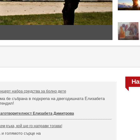
На
нцерт набра средства за болно дете
ма бе събрана в подкрепа на двегодишната Елизабета
тендил!
аготворителност Елизабета Димитрова
ем ръка, кой ще го направи тогава!
 и голямото сърце на