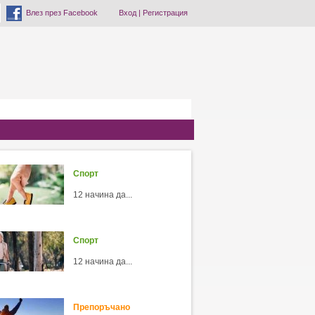
Влез през Facebook
Вход
|
Регистрация
Спорт
12 начина да...
Спорт
12 начина да...
Препоръчано