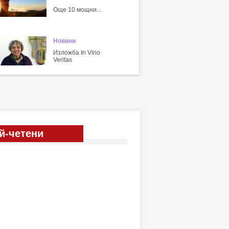
Още 10 мощни...
Новини
Изложба In Vino
Veritas
й-четени