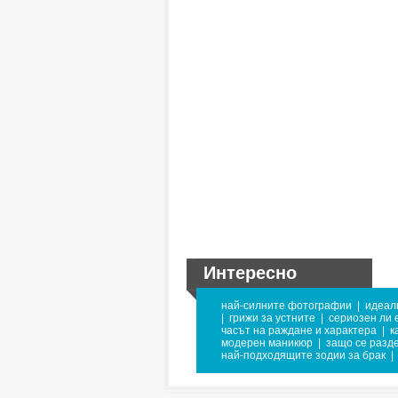
Интересно
най-силните фотографии
|
идеал
|
грижи за устните
|
сериозен ли 
часът на раждане и характера
|
к
модерен маникюр
|
защо се разд
най-подходящите зодии за брак
|