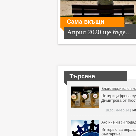
Сама вкъщи
Април 2020 ще бъде...
Търсене
Благотворителен ко
Четирицифрена су
Димитрова от Кюс
бл
18:00 | 04-20-14 |
Ако ние ни си подад
Интервю за вярата
българина!