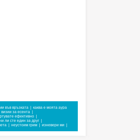
ми във връзката
|
каква е моята аура
 визии за есента
|
ортувате ефективно
|
и ли сте един за друг
|
чета
|
неустоим грим
|
изневери ми
|