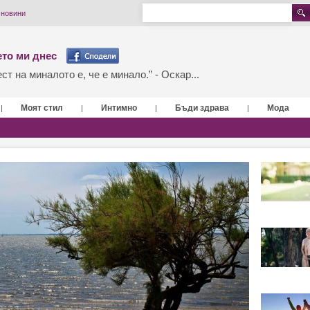
 новини
то ми днес
т на миналото е, че е минало.” - Оскар...
Моят стил
Интимно
Бъди здрава
Мода
|
|
|
|